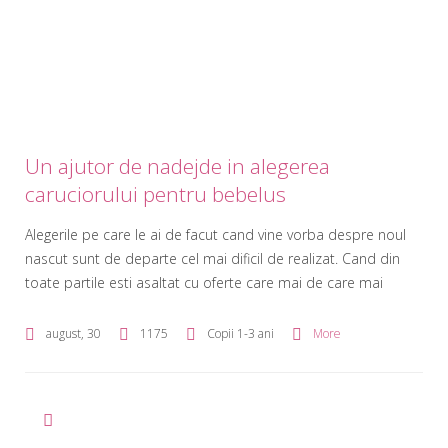
Un ajutor de nadejde in alegerea
caruciorului pentru bebelus
Alegerile pe care le ai de facut cand vine vorba despre noul
nascut sunt de departe cel mai dificil de realizat. Cand din
toate partile esti asaltat cu oferte care mai de care mai
atractive, ai tendinta de a te rezuma la cele ce te-au
impresionat printr-un detaliu poate mai mult sau mai putin
august, 30
1175
Copii 1-3 ani
More
important. […]