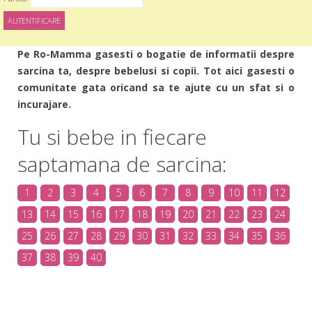
Pe Ro-Mamma gasesti o bogatie de informatii despre
sarcina ta, despre bebelusi si copii. Tot aici gasesti o
comunitate gata oricand sa te ajute cu un sfat si o
incurajare.
Tu si bebe in fiecare
saptamana de sarcina:
1
2
3
4
5
6
7
8
9
10
11
12
13
14
15
16
17
18
19
20
21
22
23
24
25
26
27
28
29
30
31
32
33
34
35
36
37
38
39
40