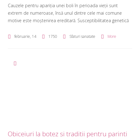
Cauzele pentru apariția unei boli în perioada vieții sunt
extrem de numeroase, însă unul dintre cele mai comune
motive este moștenirea ereditară. Susceptibilitatea genetică
semnalează posibilitatea crescută de a dezvolta o anumită
boală, însă nu garantează acest lucru; dacă la o persoană din
februarie, 14
1750
Sfaturi sanatate
More
aceeași familie apare o boală moștenită ereditar, un alt
membru al familiei […]
Obiceiuri la botez si traditii pentru parinti