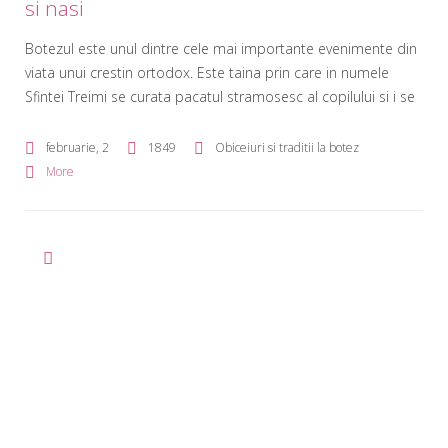
si nasi
Botezul este unul dintre cele mai importante evenimente din
viata unui crestin ortodox. Este taina prin care in numele
Sfintei Treimi se curata pacatul stramosesc al copilului si i se
ofera o viata spirituala noua. Acesta reuseste sa adune foarte
multa atentie in jurul celui mic si foarte multe emotii pentru
februarie, 2
1849
Obiceiuri si traditii la botez
nasi si parinti, care […]
More