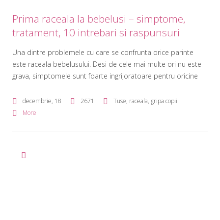
Prima raceala la bebelusi – simptome,
tratament, 10 intrebari si raspunsuri
Una dintre problemele cu care se confrunta orice parinte
este raceala bebelusului. Desi de cele mai multe ori nu este
grava, simptomele sunt foarte ingrijoratoare pentru oricine
are primul copil. Din fericire, simptomele racelii sunt cat se
poate de evidente, iar respectarea catorva pasi simpli il pot
decembrie, 18
2671
Tuse, raceala, gripa copii
readuce pe bebelus intr-o stare perfecta. Simptomele racelii
More
[…]