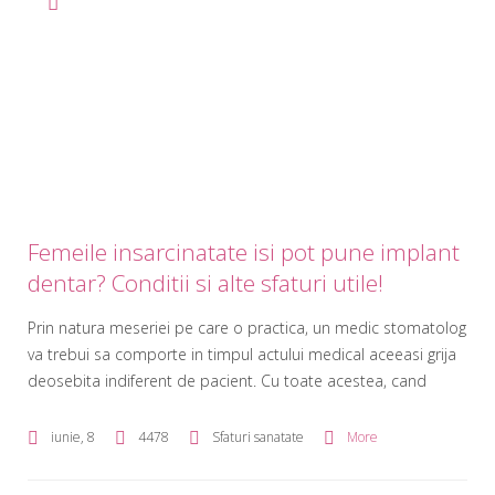
Femeile insarcinatate isi pot pune implant
dentar? Conditii si alte sfaturi utile!
Prin natura meseriei pe care o practica, un medic stomatolog
va trebui sa comporte in timpul actului medical aceeasi grija
deosebita indiferent de pacient. Cu toate acestea, cand
pacientul este o femeie insarcinata atentia trebuie sa fie cu
mult mai mare, pentru ca viitoarea mamica trebuie sa stea
iunie, 8
4478
Sfaturi sanatate
More
departe de stres si de stari de […]