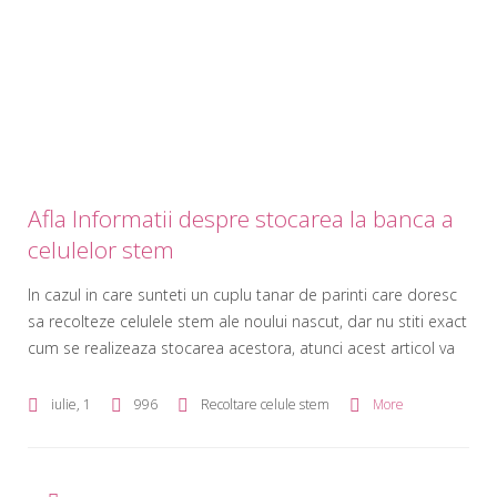
Afla Informatii despre stocarea la banca a
celulelor stem
In cazul in care sunteti un cuplu tanar de parinti care doresc
sa recolteze celulele stem ale noului nascut, dar nu stiti exact
cum se realizeaza stocarea acestora, atunci acest articol va
va elucida toate misterele si va va ajuta sa intelegi in mod
concret de ce aceasta operatiune este imperios necesara
iulie, 1
996
Recoltare celule stem
More
pentru a putea […]