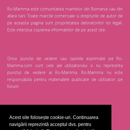
Ro-Mamma este comunitatea mamelor din Romania sau din
afara tarii. Toate marcile comerciale si drepturile de autor de
pe aceasta pagina sunt proprietatea detinatorilor lor legali.
Este interzisa copierea informatiilor de pe acest site.
Orice puncte de vedere sau opiniile exprimate pe Ro-
Mamma.com sunt cele ale utilizatorului si nu reprezinta
punctul de vedere al Ro-Mamma. Ro-Mamma nu este
responsabila pentru materialele publicate de utilizatori pe
forum.
Sitemap
Acest site folosește cookie-uri. Continuarea
navigării reprezintă acceptul dvs. pentru
Utilizatori