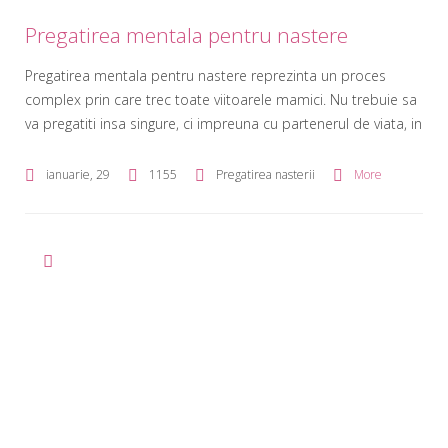
Pregatirea mentala pentru nastere
Pregatirea mentala pentru nastere reprezinta un proces
complex prin care trec toate viitoarele mamici. Nu trebuie sa
va pregatiti insa singure, ci impreuna cu partenerul de viata, in
care trebuie sa gasiti un sprijin la fiecare pas si fiecare
noutate ce apare. Este normal sa incepeti sa va puneti
ianuarie, 29
1155
Pregatirea nasterii
More
intrebari de tipul „Ma voi descurca?”, […]