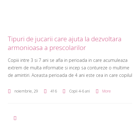
Tipuri de jucarii care ajuta la dezvoltara
armonioasa a prescolarilor
Copiii intre 3 si 7 ani se afla in perioada in care acumuleaza
extrem de multa informatie si incep sa contureze o multime
de amintiri. Aceasta perioada de 4 ani este cea in care copilul
dezvolta pasiuni, trezeste diverse interese si incepe sa
capete personalitate. Responsabilitatea parintilor in aceasta
noiembrie, 29
416
Copii 4-6 ani
More
perioada este una uriasa. Nu degeaba […]