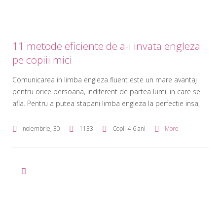
11 metode eficiente de a-i invata engleza
pe copiii mici
Comunicarea in limba engleza fluent este un mare avantaj
pentru orice persoana, indiferent de partea lumii in care se
afla. Pentru a putea stapani limba engleza la perfectie insa,
orice om trebuie sa inceapa sa o invete de la cele mai
fragede varste si sa o invete ca pe o limba materna. Parintii
noiembrie, 30
1133
Copii 4-6 ani
More
trebuie sa […]