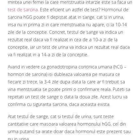
mintea unei femei la care menstruatia intarzie este sa faca un
test de sarcina
. Este eficient un astfel de test? Hormonul de
sarcina hGG poate fi depistat atat in sange, cat si in urina,
insa nu in prima zi in care menstruatia nu apare, ci la 10-14
zile de la conceptie. Concret, testul de sange va indica un
rezultat real daca va fi realizat in cea de a 10-a zi de la
conceptie, iar un test de urina va indica un rezultat real daca
va fi realizat in a 14-a zi de la conceptie.
Avand in vedere ca gonadotropina corionica umana (hCG –
hormon de sarcina) isi dubleaza valoarea pe masura ce
fiecare zi trece, la 3-4 zile dupa data la care ar fi trebuit sa
vina menstruatia se poate primi o confirmare reala. Puteti sa
repetati un test de sange o data la doua zile. Acest lucru va
confirma cu siguranta sarcina, daca aceasta exista.
Atat testul de sange, cat si testul de urina, sunt teste
cantitative care masoara valoarea hormonului hGG, cel din
urma putand sa arate doar daca hormonul este prezent sau
nu in urina.