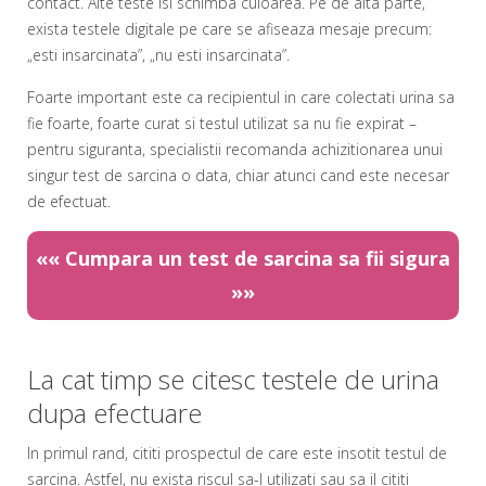
contact. Alte teste isi schimba culoarea. Pe de alta parte,
exista testele digitale pe care se afiseaza mesaje precum:
„esti insarcinata”, „nu esti insarcinata”.
Foarte important este ca recipientul in care colectati urina sa
fie foarte, foarte curat si testul utilizat sa nu fie expirat –
pentru siguranta, specialistii recomanda achizitionarea unui
singur test de sarcina o data, chiar atunci cand este necesar
de efectuat.
««
Cumpara un test de sarcina sa fii sigura
»»
.
La cat timp se citesc testele de urina
dupa efectuare
In primul rand, cititi prospectul de care este insotit testul de
sarcina. Astfel, nu exista riscul sa-l utilizati sau sa il cititi