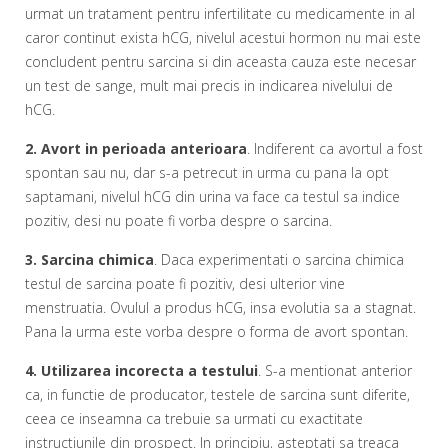
urmat un tratament pentru infertilitate cu medicamente in al
caror continut exista hCG, nivelul acestui hormon nu mai este
concludent pentru sarcina si din aceasta cauza este necesar
un test de sange, mult mai precis in indicarea nivelului de
hCG.
2. Avort in perioada anterioara
. Indiferent ca avortul a fost
spontan sau nu, dar s-a petrecut in urma cu pana la opt
saptamani, nivelul hCG din urina va face ca testul sa indice
pozitiv, desi nu poate fi vorba despre o sarcina.
3. Sarcina chimica
. Daca experimentati o sarcina chimica
testul de sarcina poate fi pozitiv, desi ulterior vine
menstruatia. Ovulul a produs hCG, insa evolutia sa a stagnat.
Pana la urma este vorba despre o forma de avort spontan.
4. Utilizarea incorecta a testului
. S-a mentionat anterior
ca, in functie de producator, testele de sarcina sunt diferite,
ceea ce inseamna ca trebuie sa urmati cu exactitate
instructiunile din prospect. In principiu, asteptati sa treaca