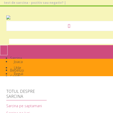
test de sarcina - pozitiv sau negativ? |
TOGGLE
Sarcina
NAVIGATION
Joaca
Nastere
Utile
Bebelusi
Reguli
Copii
Activitate
Sanatate
Utilizator:
Parola:
TOTUL DESPRE
SARCINA
Sarcina pe saptamani