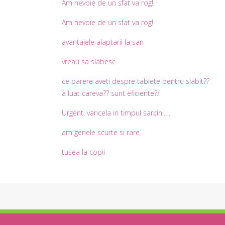
Am nevoie de un sfat va rog!
Am nevoie de un sfat va rog!
avantajele alaptarii la san
vreau sa slabesc
ce parere aveti despre tablete pentru slabit??
a luat careva?? sunt eficiente?/
Urgent, varicela in timpul sarcini….
am genele scurte si rare
tusea la copii