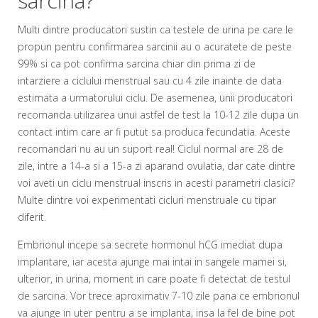
sarcina?
Multi dintre producatori sustin ca testele de urina pe care le
propun pentru confirmarea sarcinii au o acuratete de peste
99% si ca pot confirma sarcina chiar din prima zi de
intarziere a ciclului menstrual sau cu 4 zile inainte de data
estimata a urmatorului ciclu. De asemenea, unii producatori
recomanda utilizarea unui astfel de test la 10-12 zile dupa un
contact intim care ar fi putut sa produca fecundatia. Aceste
recomandari nu au un suport real! Ciclul normal are 28 de
zile, intre a 14-a si a 15-a zi aparand ovulatia, dar cate dintre
voi aveti un ciclu menstrual inscris in acesti parametri clasici?
Multe dintre voi experimentati cicluri menstruale cu tipar
diferit.
Embrionul incepe sa secrete hormonul hCG imediat dupa
implantare, iar acesta ajunge mai intai in sangele mamei si,
ulterior, in urina, moment in care poate fi detectat de testul
de sarcina. Vor trece aproximativ 7-10 zile pana ce embrionul
va ajunge in uter pentru a se implanta, insa la fel de bine pot