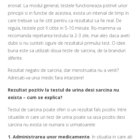
eronat. La modul general, testele functioneaza potrivit unor
principii si in functie de acestea, exista un interval de timp in
care trebuie sa fie citit pentru ca rezultatul sa fie real. De
regula, testele pot fi citite in 5-10 minute. Ro-mamma va
recomanda repetarea testului la 2-3 zile, mai ales daca aveti
dubii si nu sunteti sigure de rezultatul primului test. O idee
buna este sa utilizati doua teste de sarcina, de la branduri
diferite.
Rezultat negativ de sarcina, dar menstruatia nu a venit?
Adresati-va unui medic fara intarziere!
Rezultat pozitiv la testul de urina desi sarcina nu
exista – cum se explica?
Testul de sarcina poate oferi si un rezultat fals pozitiv. Intre
situatiile in care un test de urina poate sa iasa pozitiv desi
sarcina nu exista se numara si urmatoarele:
1. Administrarea unor medicamente
. In situatia in care ati