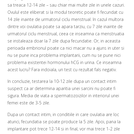
sa treaca 12-14 zile – sau chiar mai multe zile in unele cazuri.
Ovulul este eliberat si la modul teoretic poate fi fecundat cu
14 zile inainte de urmatorul ciclu menstrual. In cazul multora
dintre voi ovulatia poate sa apara tarziu, cu 7 zile inainte de
urmatorul ciclu menstrual, ceea ce inseamna ca menstruatia
se instaleaza doar la 7 zile dupa fecundatie. Or, in aceasta
perioada embrionul poate ca nici macar nu a ajuns in uter si
nu se pune inca problema implantarii, cum nu se pune nici
problema existentei hormonului hCG in urina. Ce inseamna
acest lucru? Fara indoiala, un test cu rezultat fals negativ.
In concluzie, testarea la 10-12 zile dupa un contact intim
suspect ca ar determina aparitia unei sarcini nu poate fi
sigura. Media de viata a spermatozoizilor in interiorul unei
femei este de 3-5 zile.
Dupa un contact intim, in conditiile in care ovulatia are loc
atunci, fecundatia se poate produce la 5 zile. Apoi, pana la
implantare pot trece 12-14 si in final, vor mai trece 1-2 zile