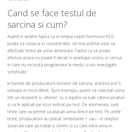
Cand se face testul de
sarcina si cum?
Avand in vedere faptul ca in timpul noptii hormonul hCG
poate sa creasca in concentratie, cel mai potrivit este sa
efectuati testul de urina dimineata. Faptul ca se poate
efectua acasa nu poate fi decat in avantajul vostru, in sensul
in care nu necesita programare la medic si nici investigatii
sofisticate.
In functie de producatorii testelor de sarcina, acestea pot fi
utilizate in mod diferit. Spre exemplu, puteti sa colectati urina
intr-un recipient si, ulterior, cu o pipeta sa luati cateva picaturi
si sa le aplicati pe locul indicat pe test. De asemenea, sunt
teste care va permit sa plasati urina direct pe test. Pe unele
teste, producatorii au plasat simbolurile + sau – in dreptul
zonei pe care au tratat-o chimic si cu care intra urina in