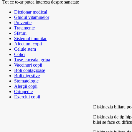
Tot ce te-ar putea interesa despre sanatate
Dictionar medical
Ghidul vitaminelor
Preventie
Tratamente
Sfaturi
Sistemul imunitar
Afectiuni copii
Celule stem
Colici
Tuse, raceala, gripa
Vaccinuri copii
Boli contagioase
Boli digestive
Stomatologie
Alergii copii
Ortopedie
Exercitii copii
Diskinezia biliara po
Diskinezia de tip hip
bilei se face cu dific