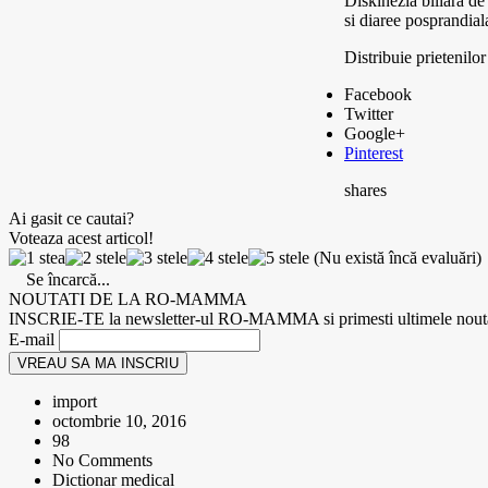
Diskinezia biliara de 
si diaree posprandial
Distribuie prietenilor
Facebook
Twitter
Google+
Pinterest
shares
Ai gasit ce cautai?
Voteaza acest articol!
(Nu există încă evaluări)
Se încarcă...
NOUTATI DE LA RO-MAMMA
INSCRIE-TE la newsletter-ul RO-MAMMA si primesti ultimele nouta
E-mail
VREAU SA MA INSCRIU
import
octombrie 10, 2016
98
No Comments
Dictionar medical