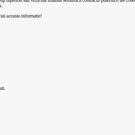
tip hiperton sau vezicula iritabila semnifica contractii puternice ale col
a.
 tai aceasta informatie!
ti.