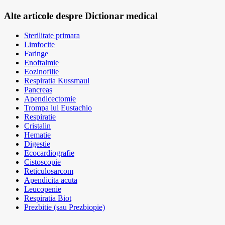
Alte articole despre Dictionar medical
Sterilitate primara
Limfocite
Faringe
Enoftalmie
Eozinofilie
Respiratia Kussmaul
Pancreas
Apendicectomie
Trompa lui Eustachio
Respiratie
Cristalin
Hematie
Digestie
Ecocardiografie
Cistoscopie
Reticulosarcom
Apendicita acuta
Leucopenie
Respiratia Biot
Prezbitie (sau Prezbiopie)