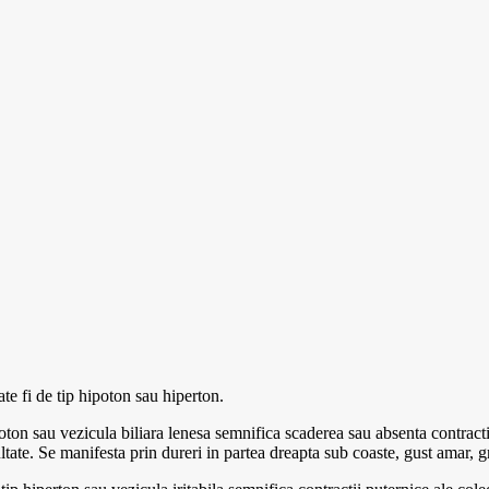
ate fi de tip hipoton sau hiperton.
oton sau vezicula biliara lenesa semnifica scaderea sau absenta contractil
ultate. Se manifesta prin dureri in partea dreapta sub coaste, gust amar, gr