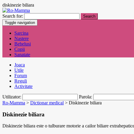
diskinezie biliara
Search for:
Toggle navigation
Sarcina
Nastere
Bebelusi
Copii
Sanatate
Joaca
Utile
Forum
Reguli
Activitate
Utilizator:
Parola:
Ro-Mamma
>
Dictionar medical
>
Diskinezie biliara
Diskinezie biliara
Diskinezie biliara este o tulburare motorie a cailor biliare extrahepatic