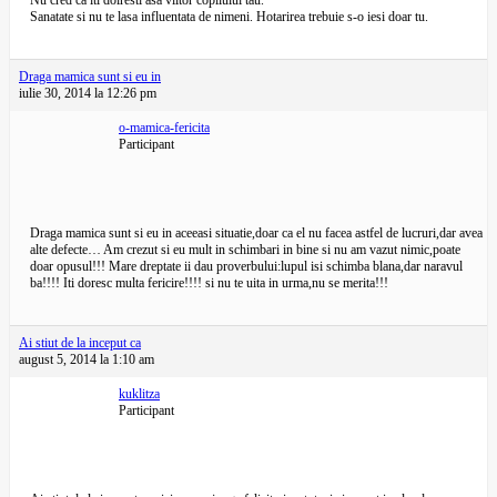
Nu cred ca iti dolresti asa viitor copilului tau.
Sanatate si nu te lasa influentata de nimeni. Hotarirea trebuie s-o iesi doar tu.
Draga mamica sunt si eu in
iulie 30, 2014 la 12:26 pm
o-mamica-fericita
Participant
Draga mamica sunt si eu in aceeasi situatie,doar ca el nu facea astfel de lucruri,dar avea
alte defecte… Am crezut si eu mult in schimbari in bine si nu am vazut nimic,poate
doar opusul!!! Mare dreptate ii dau proverbului:lupul isi schimba blana,dar naravul
ba!!!! Iti doresc multa fericire!!!! si nu te uita in urma,nu se merita!!!
Ai stiut de la inceput ca
august 5, 2014 la 1:10 am
kuklitza
Participant