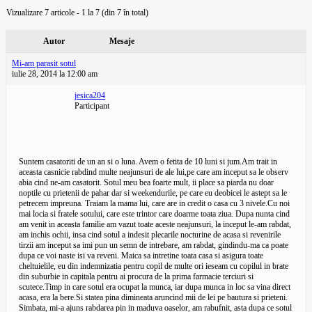
Vizualizare 7 articole - 1 la 7 (din 7 în total)
Autor
Mesaje
Mi-am parasit sotul
iulie 28, 2014 la 12:00 am
jesica204
Participant
Suntem casatoriti de un an si o luna. Avem o fetita de 10 luni si jum.Am trait in
aceasta casnicie rabdind multe neajunsuri de ale lui,pe care am inceput sa le observ
abia cind ne-am casatorit. Sotul meu bea foarte mult, ii place sa piarda nu doar
noptile cu prietenii de pahar dar si weekendurile, pe care eu deobicei le astept sa le
petrecem impreuna. Traiam la mama lui, care are in credit o casa cu 3 nivele.Cu noi
mai locia si fratele sotului, care este trintor care doarme toata ziua. Dupa nunta cind
am venit in aceasta familie am vazut toate aceste neajunsuri, la inceput le-am rabdat,
am inchis ochii, insa cind sotul a indesit plecarile nocturine de acasa si revenirile
tirzii am inceput sa imi pun un semn de intrebare, am rabdat, gindindu-ma ca poate
dupa ce voi naste isi va reveni. Maica sa intretine toata casa si asigura toate
cheltuielile, eu din indemnizatia pentru copil de multe ori ieseam cu copilul in brate
din suburbie in capitala pentru ai procura de la prima farmacie terciuri si
scutece.Timp in care sotul era ocupat la munca, iar dupa munca in loc sa vina direct
acasa, era la bere.Si statea pina dimineata aruncind mii de lei pe bautura si prieteni.
Simbata, mi-a ajuns rabdarea pin in maduva oaselor, am rabufnit, asta dupa ce sotul