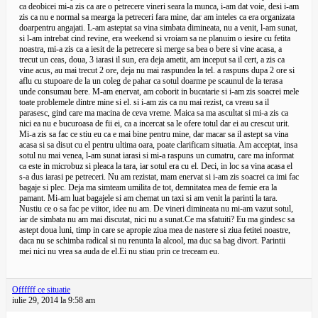
ca deobicei mi-a zis ca are o petrecere vineri seara la munca, i-am dat voie, desi i-am
zis ca nu e normal sa mearga la petreceri fara mine, dar am inteles ca era organizata
doarpentru angajati. L-am asteptat sa vina simbata dimineata, nu a venit, l-am sunat,
si l-am intrebat cind revine, era weekend si vroiam sa ne planuim o iesire cu fetita
noastra, mi-a zis ca a iesit de la petrecere si merge sa bea o bere si vine acasa, a
trecut un ceas, doua, 3 iarasi il sun, era deja ametit, am inceput sa il cert, a zis ca
vine acus, au mai trecut 2 ore, deja nu mai raspundea la tel. a raspuns dupa 2 ore si
aflu cu stupoare de la un coleg de pahar ca sotul doarme pe scaunul de la terasa
unde consumau bere. M-am enervat, am coborit in bucatarie si i-am zis soacrei mele
toate problemele dintre mine si el. si i-am zis ca nu mai rezist, ca vreau sa il
parasesc, gind care ma macina de ceva vreme. Maica sa ma ascultat si mi-a zis ca
nici ea nu e bucuroasa de fii ei, ca a incercat sa le ofere totul dar ei au crescut urit.
Mi-a zis sa fac ce stiu eu ca e mai bine pentru mine, dar macar sa il astept sa vina
acasa si sa disut cu el pentru ultima oara, poate clarificam situatia. Am acceptat, insa
sotul nu mai venea, l-am sunat iarasi si mi-a raspuns un cumatru, care ma informat
ca este in microbuz si pleaca la tara, iar sotul era cu el. Deci, in loc sa vina acasa el
s-a dus iarasi pe petreceri. Nu am rezistat, mam enervat si i-am zis soacrei ca imi fac
bagaje si plec. Deja ma simteam umilita de tot, demnitatea mea de femie era la
pamant. Mi-am luat bagajele si am chemat un taxi si am venit la parinti la tara.
Nustiu ce o sa fac pe viitor, idee nu am. De vineri dimineata nu mi-am vazut sotul,
iar de simbata nu am mai discutat, nici nu a sunat.Ce ma sfatuiti? Eu ma gindesc sa
astept doua luni, timp in care se apropie ziua mea de nastere si ziua fetitei noastre,
daca nu se schimba radical si nu renunta la alcool, ma duc sa bag divort. Parintii
mei nici nu vrea sa auda de el.Ei nu stiau prin ce treceam eu.
Offffff ce situatie
iulie 29, 2014 la 9:58 am