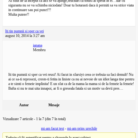
Ai stiut de la inceput ca aici se va ajunge,felicitari ca totusi ai sperat in el…dar cu
siguranta nu se va schimba niciodata! Doar tu hotarasti daca ii permiti sa va strice viata
in continuare sau pui punct!!!
Multa putere!!
Iti tin pumnii si sper ca vei
august 10, 2014 la 3:27 am
ianana
Membru
Iti tin pumnii si sper ca vei reusi! Ai facut in sfarsiyt ceea ce trebuia sa faci demult! Nu
ai ce sa-ti reprosezi, creste-ti fetita in liniste ca nu ai nevoie de un idiot langa tine pentru
a te simti o femeie implinita! E un sfat ca de la mama la mama si de la femeie la femeie!
Bafta si nu te mai uita innapoi, ar fi o greseala fatala si un motiv sa devii pres…
Autor
Mesaje
Vizualizare 7 articole - 1 la 7 (din 7 în total)
mi-am facut test
-
mi-am prins urechile
Trebuie să fii autentificat pentru a răspunde la acest subiect.