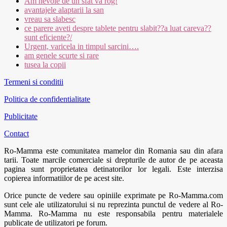
Am nevoie de un sfat va rog!
avantajele alaptarii la san
vreau sa slabesc
ce parere aveti despre tablete pentru slabit??a luat careva??
sunt eficiente?/
Urgent, varicela in timpul sarcini….
am genele scurte si rare
tusea la copii
Termeni si conditii
Politica de confidentialitate
Publicitate
Contact
Ro-Mamma este comunitatea mamelor din Romania sau din afara
tarii. Toate marcile comerciale si drepturile de autor de pe aceasta
pagina sunt proprietatea detinatorilor lor legali. Este interzisa
copierea informatiilor de pe acest site.
Orice puncte de vedere sau opiniile exprimate pe Ro-Mamma.com
sunt cele ale utilizatorului si nu reprezinta punctul de vedere al Ro-
Mamma. Ro-Mamma nu este responsabila pentru materialele
publicate de utilizatori pe forum.