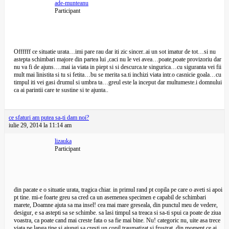
ade-munteanu
Participant
Offffff ce situatie urata…imi pare rau dar iti zic sincer..ai un sot imatur de tot…si nu
astepta schimbari majore din partea lui ,caci nu le vei avea…poate,poate provizoriu dar
nu va fi de ajuns….mai ia viata in piept si si descurca.te singurica…cu siguranta vei fii
mult mai linistita si tu si fetita…bu se merita sa.ti inchizi viata intr.o casnicie goala…cu
timpul iti vei gasi drumul si umbra ta…greul este la inceput dar multumeste.i domnului
ca ai parintii care te sustine si te ajunta..
ce sfaturi am putea sa-ti dam noi?
iulie 29, 2014 la 11:14 am
lizauka
Participant
din pacate e o situatie urata, tragica chiar. in primul rand pt copila pe care o aveti si apoi
pt tine. mi-e foarte greu sa cred ca un asemenea specimen e capabil de schimbari
marete, Doamne ajuta sa ma insel! cea mai mare greseala, din punctul meu de vedere,
desigur, e sa astepti sa se schimbe. sa lasi timpul sa treaca si sa-ti spui ca poate de ziua
voastra, ca poate cand mai creste fata o sa fie mai bine. Nu! categoric nu, uite asa trece
viata pe langa tine si ajungi sa cresti un copil traumatizat si frustrat. din moment ce ai