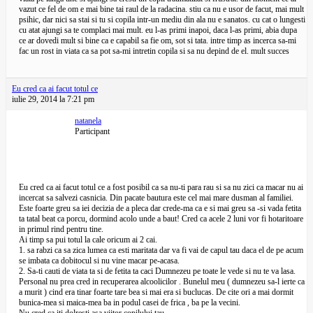
vazut ce fel de om e mai bine tai raul de la radacina. stiu ca nu e usor de facut, mai mult
psihic, dar nici sa stai si tu si copila intr-un mediu din ala nu e sanatos. cu cat o lungesti
cu atat ajungi sa te complaci mai mult. eu l-as primi inapoi, daca l-as primi, abia dupa
ce ar dovedi mult si bine ca e capabil sa fie om, sot si tata. intre timp as incerca sa-mi
fac un rost in viata ca sa pot sa-mi intretin copila si sa nu depind de el. mult succes
Eu cred ca ai facut totul ce
iulie 29, 2014 la 7:21 pm
natanela
Participant
Eu cred ca ai facut totul ce a fost posibil ca sa nu-ti para rau si sa nu zici ca macar nu ai
incercat sa salvezi casnicia. Din pacate bautura este cel mai mare dusman al familiei.
Este foarte greu sa iei decizia de a pleca dar crede-ma ca e si mai greu sa -si vada fetita
ta tatal beat ca porcu, dormind acolo unde a baut! Cred ca acele 2 luni vor fi hotaritoare
in primul rind pentru tine.
Ai timp sa pui totul la cale oricum ai 2 cai.
1. sa rabzi ca sa zica lumea ca esti maritata dar va fi vai de capul tau daca el de pe acum
se imbata ca dobitocul si nu vine macar pe-acasa.
2. Sa-ti cauti de viata ta si de fetita ta caci Dumnezeu pe toate le vede si nu te va lasa.
Personal nu prea cred in recuperarea alcoolicilor . Bunelul meu ( dumnezeu sa-l ierte ca
a murit ) cind era tinar foarte tare bea si mai era si buclucas. De cite ori a mai dormit
bunica-mea si maica-mea ba in podul casei de frica , ba pe la vecini.