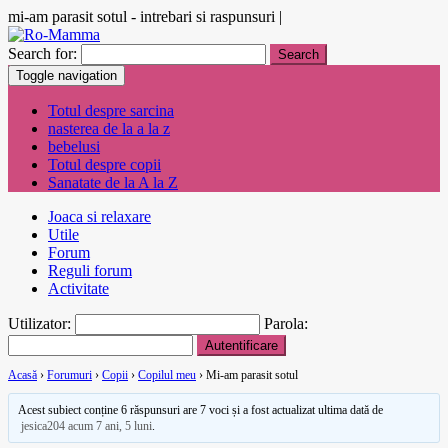
mi-am parasit sotul - intrebari si raspunsuri |
Search for:
Toggle navigation
Totul despre sarcina
nasterea de la a la z
bebelusi
Totul despre copii
Sanatate de la A la Z
Joaca si relaxare
Utile
Forum
Reguli forum
Activitate
Utilizator:
Parola:
Acasă
›
Forumuri
›
Copii
›
Copilul meu
›
Mi-am parasit sotul
Acest subiect conține 6 răspunsuri are 7 voci și a fost actualizat ultima dată de
jesica204
acum 7 ani, 5 luni
.