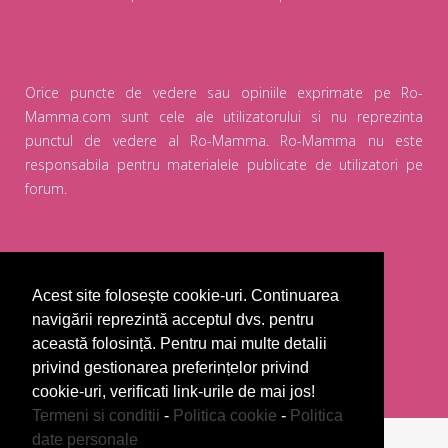
Orice puncte de vedere sau opiniile exprimate pe Ro-
Mamma.com sunt cele ale utilizatorului si nu reprezinta
punctul de vedere al Ro-Mamma. Ro-Mamma nu este
responsabila pentru materialele publicate de utilizatori pe
forum.
Sitemap
Acest site folosește cookie-uri. Continuarea
navigării reprezintă acceptul dvs. pentru
Utilizatori
această folosință. Pentru mai multe detalii
Topicuri
privind gestionarea preferințelor privind
cookie-uri, verificati link-urile de mai jos!
Termeni si conditii
-
Politica cookie
-
Politica
date personale