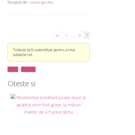
Început de:
ioana-gazdac
←
1
…
6
7
Trebuie să fii autentificat pentru a crea
subiecte noi.
Log in
/
Register
Citeste si