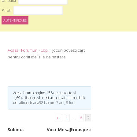
Utilizator:
Parola:
Acasă
›
Forumuri
›
Copii
›
Jocuri povesti carti
pentru copii idei zile de nastere
Acest forum conține 156 de subiecte și
1,694 răspuns și a fost actualizat ultima dată
de
alinaadriana981
acum 7 ani, 8 luni
.
←
1
…
6
7
Subiect
Voci
Mesaje
Proaspete