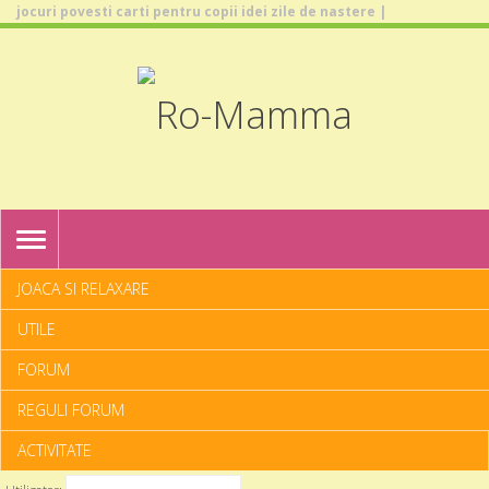
jocuri povesti carti pentru copii idei zile de nastere |
TOGGLE
NAVIGATION
JOACA SI RELAXARE
UTILE
FORUM
REGULI FORUM
ACTIVITATE