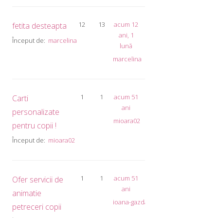
12
13
acum 12
fetita desteapta
ani, 1
Început de:
marcelina
lună
marcelina
1
1
acum 51
Carti
ani
personalizate
mioara02
pentru copii !
Început de:
mioara02
1
1
acum 51
Ofer servicii de
ani
animatie
ioana-gazdac
petreceri copii