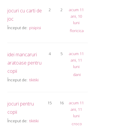
2
2
acum 11
jocuri cu carti de
ani, 10
joc
luni
Început de:
pisipisi
floricica
4
5
acum 11
idei mancaruri
ani, 11
aratoase pentru
luni
copii
dani
Început de:
tikitiki
15
16
acum 11
jocuri pentru
ani, 11
copii
luni
Început de:
tikitiki
croco