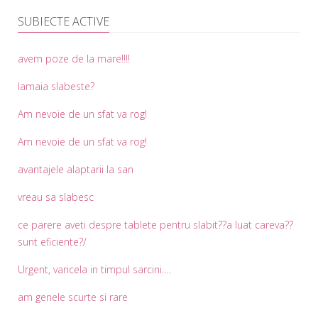
SUBIECTE ACTIVE
avem poze de la mare!!!!
lamaia slabeste?
Am nevoie de un sfat va rog!
Am nevoie de un sfat va rog!
avantajele alaptarii la san
vreau sa slabesc
ce parere aveti despre tablete pentru slabit??a luat careva??
sunt eficiente?/
Urgent, varicela in timpul sarcini….
am genele scurte si rare