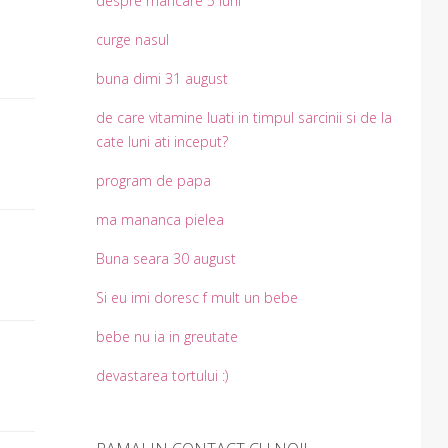
despre mancare 5 luni
curge nasul
buna dimi 31 august
de care vitamine luati in timpul sarcinii si de la
cate luni ati inceput?
program de papa
ma mananca pielea
Buna seara 30 august
Si eu imi doresc f mult un bebe
bebe nu ia in greutate
devastarea tortului :)