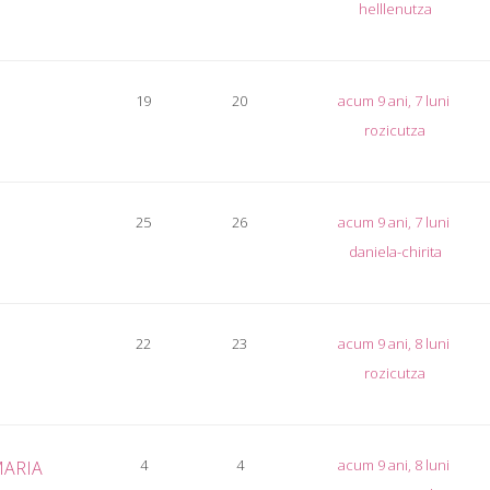
helllenutza
19
20
acum 9 ani, 7 luni
rozicutza
25
26
acum 9 ani, 7 luni
daniela-chirita
22
23
acum 9 ani, 8 luni
rozicutza
4
4
acum 9 ani, 8 luni
 MARIA