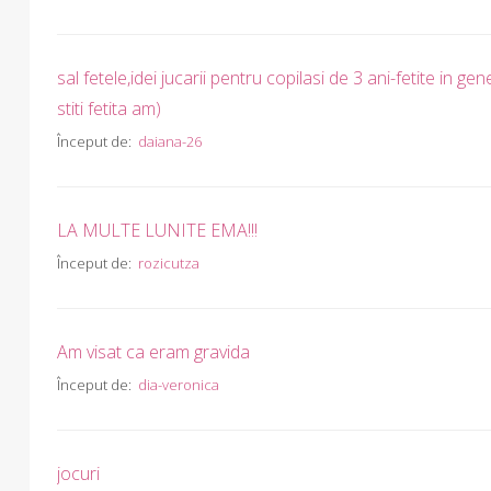
sal fetele,idei jucarii pentru copilasi de 3 ani-fetite in gen
stiti fetita am)
Început de:
daiana-26
LA MULTE LUNITE EMA!!!
Început de:
rozicutza
Am visat ca eram gravida
Început de:
dia-veronica
jocuri