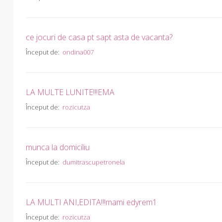
ce jocuri de casa pt sapt asta de vacanta?
Început de:
ondina007
LA MULTE LUNITE!!!EMA
Început de:
rozicutza
munca la domiciliu
Început de:
dumitrascupetronela
LA MULTI ANI,EDITA!!!mami edyrem1
Început de:
rozicutza