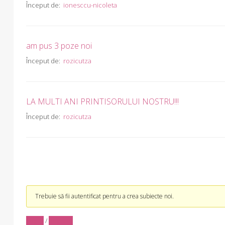
Început de:
ionesccu-nicoleta
am pus 3 poze noi
Început de:
rozicutza
LA MULTI ANI PRINTISORULUI NOSTRU!!!
Început de:
rozicutza
Trebuie să fii autentificat pentru a crea subiecte noi.
Log in
/
Register