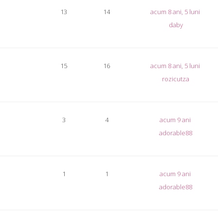
13
14
acum 8 ani, 5 luni
daby
15
16
acum 8 ani, 5 luni
rozicutza
3
4
acum 9 ani
adorable88
1
1
acum 9 ani
adorable88