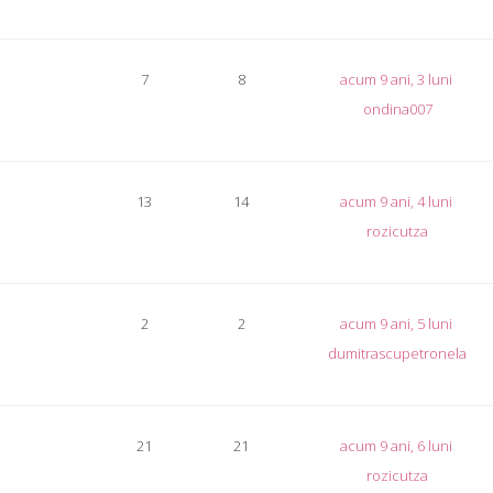
7
8
acum 9 ani, 3 luni
ondina007
13
14
acum 9 ani, 4 luni
rozicutza
2
2
acum 9 ani, 5 luni
dumitrascupetronela
21
21
acum 9 ani, 6 luni
rozicutza