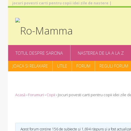
jocuri povesti carti pentru copii idei zile de nastere |
TOTUL DESPRE SARCINA
NASTEREA DE LA A LA Z
JOACA SI RELAXARE
UTILE
FORUM
REGULI FORUM
Acasă
›
Forumuri
›
Copii
›
Jocuri povesti carti pentru copii idei zile 
Acest forum conține 156 de subiecte și 1,694 răspuns și a fost actualiz