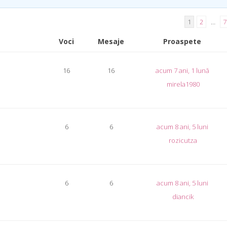
1
2
…
7
Voci
Mesaje
Proaspete
16
16
acum 7 ani, 1 lună
mirela1980
6
6
acum 8 ani, 5 luni
rozicutza
6
6
acum 8 ani, 5 luni
diancik