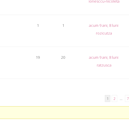
ionesccu-nicoleta
1
1
acum 9 ani, 8 luni
rozicutza
19
20
acum 9 ani, 8 luni
ratzusca
1
2
…
7