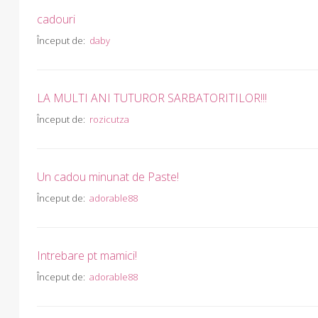
cadouri
Început de:
daby
LA MULTI ANI TUTUROR SARBATORITILOR!!!
Început de:
rozicutza
Un cadou minunat de Paste!
Început de:
adorable88
Intrebare pt mamici!
Început de:
adorable88