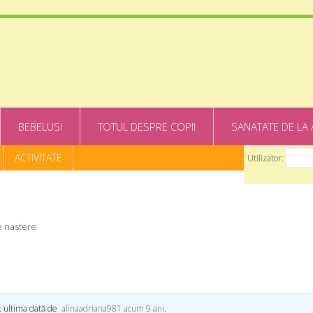
BEBELUSI
TOTUL DESPRE COPII
SANATATE DE LA 
ACTIVITATE
Utilizator:
de nastere
at ultima dată de
alinaadriana981
acum 9 ani
.