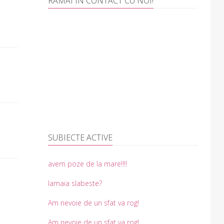
RAMAI IN CONTACT CU NOI!
SUBIECTE ACTIVE
avem poze de la mare!!!!
lamaia slabeste?
Am nevoie de un sfat va rog!
Am nevoie de un sfat va rog!