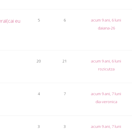
5
6
acum 9 ani, 6 luni
eral(cai eu
daiana-26
20
21
acum 9 ani, 6 luni
rozicutza
4
7
acum 9 ani, 7 luni
dia-veronica
3
3
acum 9 ani, 7 luni