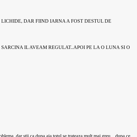
LICHIDE, DAR FIIND IARNA A FOST DESTUL DE
SARCINA IL AVEAM REGULAT..APOI PE LA O LUNA SI O
roblema, dar stii ca dupa aia totul se trateaza mult mai greu…dupa ce