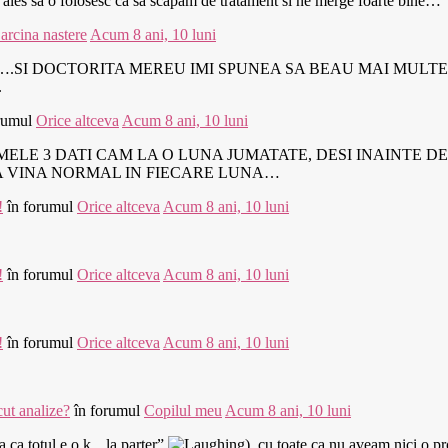
 ales sa o folosesc ca sa scapam de tratament si ne merge foarte bine…
arcina nastere
Acum 8 ani, 10 luni
….SI DOCTORITA MEREU IMI SPUNEA SA BEAU MAI MULTE 
.
rumul
Orice altceva
Acum 8 ani, 10 luni
ELE 3 DATI CAM LA O LUNA JUMATATE, DESI INAINTE DE 
SA VINA NORMAL IN FIECARE LUNA…
!
în forumul
Orice altceva
Acum 8 ani, 10 luni
!
în forumul
Orice altceva
Acum 8 ani, 10 luni
!
în forumul
Orice altceva
Acum 8 ani, 10 luni
cut analize?
în forumul
Copilul meu
Acum 8 ani, 10 luni
 ca totul e o.k. „la parter”
)..cu toate ca nu aveam nici o p