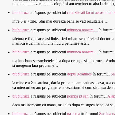
mi-a dat unda verde ginecologul si am terminet treaba la dentis
biubiuruza
a răspuns pe subiectul
cate zile ati facut aerosoli la 
intre 5 si 7 zile…dar mai dureaza pana se vad rezultatele….
biubiuruza
a răspuns pe subiectul
minunea noastra…
în forumu
taietura e fix pe aceeasi linie…ieri mi-am scos firele si doctor
mamica e cel mai minunat lucru pe lumea asta…
biubiuruza
a răspuns pe subiectul
minunea noastra…
în forumu
ma innebunesc zambetele alea dupa ce suge si adoarme…Andrei e i
si mergeam fara probleme…
biubiuruza
a răspuns pe subiectul
dopul gelatinos
în forumul
Sa
la mine e a 2 a sarcina , dar la prima nu am patit asa ceva, asa 
ca miercuri eu am programare la cezariana si cum stau asa de atat
biubiuruza
a răspuns pe subiectul
pompa pt san
în forumul
Alap
daca ma storceam cu mana, mai ales dupa ce sugea bebe, ca sa 
biubiuruza
a răspuns pe subiectul
nasterea
în forumul
Sarcina n