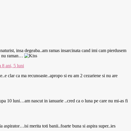
 naturist, insa degeaba..am ramas insarcinata cand imi cam pierdusem
 vai nu raman…
8 ani, 5 luni
te..e clar ca ma recunoaste..apropo si eu am 2 cezariene si nu are
dupa 10 luni…am nascut in ianuarie ..cred ca o luna pe care nu mi-as fi
 aspirator…isi merita toti banii..foarte buna si aspira super..ies