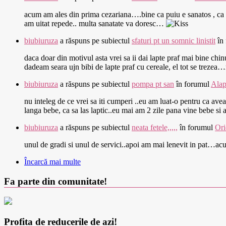
acum am ales din prima cezariana….bine ca puiu e sanatos , ca tu
am uitat repede.. multa sanatate va doresc…
biubiuruza
a răspuns pe subiectul
sfaturi pt un somnic linistit
în
daca doar din motivul asta vrei sa ii dai lapte praf mai bine chi
dadeam seara ujn bibi de lapte praf cu cereale, el tot se treze
biubiuruza
a răspuns pe subiectul
pompa pt san
în forumul
Alap
nu inteleg de ce vrei sa iti cumperi ..eu am luat-o pentru ca ave
langa bebe, ca sa las laptic..eu mai am 2 zile pana vine bebe s
biubiuruza
a răspuns pe subiectul
neata fetele,,,,,
în forumul
Ori
unul de gradi si unul de servici..apoi am mai lenevit in pat…a
Încarcă mai multe
Fa parte din comunitate!
Profita de reducerile de azi!