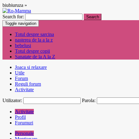
biubiuruza »
Search for:
Toggle navigation
Totul despre sarcina
nasterea de la a la z
bebelusi
Totul despre copii
Sanatate de la A la Z
Joaca si relaxare
Utile
Forum
Reguli forum
Activitate
Utilizator:
Parola:
Activitate
Profil
Forumuri
Personale
Menționare