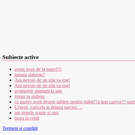
Subiecte active
avem poze de la mare!!!!
lamaia slabeste?
Am nevoie de un sfat va rog!
Am nevoie de un sfat va rog!
avantajele alaptarii la san
vreau sa slabesc
ce parere aveti despre tablete pentru slabit??a luat careva?? sunt
Urgent, varicela in timpul sarcini….
am genele scurte si rare
tusea la copii
Termeni si conditii