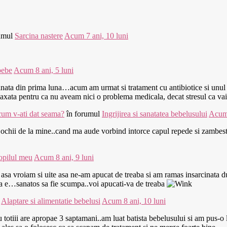
umul
Sarcina nastere
Acum 7 ani, 10 luni
bebe
Acum 8 ani, 5 luni
inata din prima luna…acum am urmat si tratament cu antibiotice si unul
relaxata pentru ca nu aveam nici o problema medicala, decat stresul ca
cum v-ati dat seama?
în forumul
Ingrijirea si sanatatea bebelusului
Acum 
 ia ochii de la mine..cand ma aude vorbind intorce capul repede si zambes
opilul meu
Acum 8 ani, 9 luni
ca asa vroiam si uite asa ne-am apucat de treaba si am ramas insarcinata 
ta e…sanatos sa fie scumpa..voi apucati-va de treaba
l
Alaptare si alimentatie bebelusi
Acum 8 ani, 10 luni
totiii are apropae 3 saptamani..am luat batista bebelusului si am pus-o la