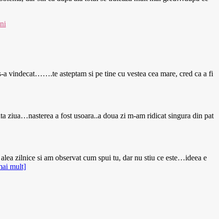
ni
 s-a vindecat…….te asteptam si pe tine cu vestea cea mare, cred ca a fi
ta ziua…nasterea a fost usoara..a doua zi m-am ridicat singura din pat
 alea zilnice si am observat cum spui tu, dar nu stiu ce este…ideea e
mai mult]