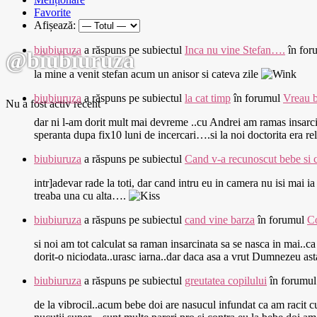
Favorite
Afișează:
biubiuruza
a răspuns pe subiectul
Inca nu vine Stefan….
în for
@biubiuruza
la mine a venit stefan acum un anisor si cateva zile
biubiuruza
a răspuns pe subiectul
la cat timp
în forumul
Vreau 
Nu a fost activ recent
dar ni l-am dorit mult mai devreme ..cu Andrei am ramas insarc
speranta dupa fix10 luni de incercari….si la noi doctorita era 
biubiuruza
a răspuns pe subiectul
Cand v-a recunoscut bebe si 
intr]adevar rade la toti, dar cand intru eu in camera nu isi mai
treaba una cu alta….
biubiuruza
a răspuns pe subiectul
cand vine barza
în forumul
C
si noi am tot calculat sa raman insarcinata sa se nasca in mai..
dorit-o niciodata..urasc iarna..dar daca asa a vrut Dumnezeu as
biubiuruza
a răspuns pe subiectul
greutatea copilului
în forumu
de la vibrocil..acum bebe doi are nasucul infundat ca am racit cu 