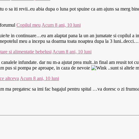
 o sa iti revii..eu abia dupa o luna pot spuine ca am ajuns sa merg bine 
 forumul
Copilul meu
Acum 8 ani, 10 luni
nuie/te in continuare…eu am alaptat pana la un an jumatate si copilul a 
a…nepotelul meu a incepu sa doarma toata noaptea dupa la 3 luni..decci…
tare si alimentatie bebelusi
Acum 8 ani, 10 luni
a canalele infundate. dar nu m-a ajutat prea mult..in final am reusit tot 
i am pus si pompa pe aproape, in caza de nevoie
..sunt si altele
ce altceva
Acum 8 ani, 10 luni
cum ma pregatesc sa imi fac bagajul pentru spital …va doresc o zi fru