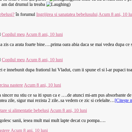
t, am dat drumul la treaba
)
bebelusi?
în forumul
Ingrijirea si sanatatea bebelusului
Acum 8 ani, 10 lu
l
Copilul meu
Acum 8 ani, 10 luni
ita a zis ca arata foarte bine….prima oara abia daca se mai vedea dupa ce
l
Copilul meu
Acum 8 ani, 10 luni
nnebunit dupa fratiorul lui Vladut, cum ii spune el si l-ar pupaci toa
rcina nastere
Acum 8 ani, 10 luni
ca sincer nu stiu ce sa iti spun ca e ….de atunci mi-am pus absorbante de
ea zile, sigur mai rezista 2 zile..sa vedem ce zic si celelalte…
[Citește 
tare si alimentatie bebelusi
Acum 8 ani, 10 luni
golesc sanii, iesea mult mai mult lapte decat cu pompa….
astere
Acum 8 ani, 10 luni