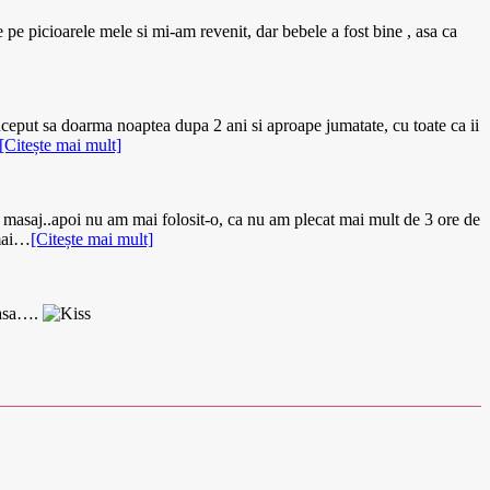
pe picioarele mele si mi-am revenit, dar bebele a fost bine , asa ca
inceput sa doarma noaptea dupa 2 ani si aproape jumatate, cu toate ca ii
[Citește mai mult]
cu masaj..apoi nu am mai folosit-o, ca nu am plecat mai mult de 3 ore de
 mai…
[Citește mai mult]
moasa….