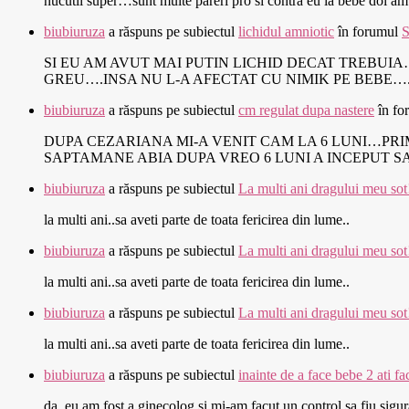
nucutii super…sunt multe pareri pro si contra eu la bebe doi am
biubiuruza
a răspuns pe subiectul
lichidul amniotic
în forumul
S
SI EU AM AVUT MAI PUTIN LICHID DECAT TREBUIA
GREU….INSA NU L-A AFECTAT CU NIMIK PE BEBE…
biubiuruza
a răspuns pe subiectul
cm regulat dupa nastere
în fo
DUPA CEZARIANA MI-A VENIT CAM LA 6 LUNI…PRIM
SAPTAMANE ABIA DUPA VREO 6 LUNI A INCEPUT 
biubiuruza
a răspuns pe subiectul
La multi ani dragului meu sot
la multi ani..sa aveti parte de toata fericirea din lume..
biubiuruza
a răspuns pe subiectul
La multi ani dragului meu sot
la multi ani..sa aveti parte de toata fericirea din lume..
biubiuruza
a răspuns pe subiectul
La multi ani dragului meu sot
la multi ani..sa aveti parte de toata fericirea din lume..
biubiuruza
a răspuns pe subiectul
inainte de a face bebe 2 ati fa
da..eu am fost a ginecolog si mi-am facut un control sa fiu sigura