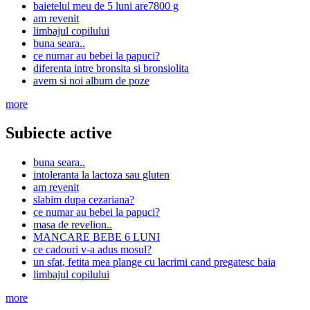
baietelul meu de 5 luni are7800 g
am revenit
limbajul copilului
buna seara..
ce numar au bebei la papuci?
diferenta intre bronsita si bronsiolita
avem si noi album de poze
more
Subiecte active
buna seara..
intoleranta la lactoza sau gluten
am revenit
slabim dupa cezariana?
ce numar au bebei la papuci?
masa de revelion..
MANCARE BEBE 6 LUNI
ce cadouri v-a adus mosul?
un sfat, fetita mea plange cu lacrimi cand pregatesc baia
limbajul copilului
more