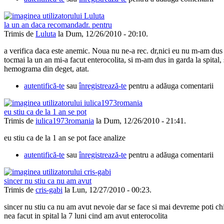
la un an daca recomandadr. pentru
Trimis de
Luluta
la Dum, 12/26/2010 - 20:10.
a verifica daca este anemic. Noua nu ne-a rec. dr,nici eu nu m-am dus 
tocmai la un an mi-a facut enterocolita, si m-am dus in garda la spital, s
hemograma din deget, atat.
autentifică-te
sau
înregistrează-te
pentru a adăuga comentarii
eu stiu ca de la 1 an se pot
Trimis de
iulica1973romania
la Dum, 12/26/2010 - 21:41.
eu stiu ca de la 1 an se pot face analize
autentifică-te
sau
înregistrează-te
pentru a adăuga comentarii
sincer nu stiu ca nu am avut
Trimis de
cris-gabi
la Lun, 12/27/2010 - 00:23.
sincer nu stiu ca nu am avut nevoie dar se face si mai devreme poti ch
nea facut in spital la 7 luni cind am avut enterocolita