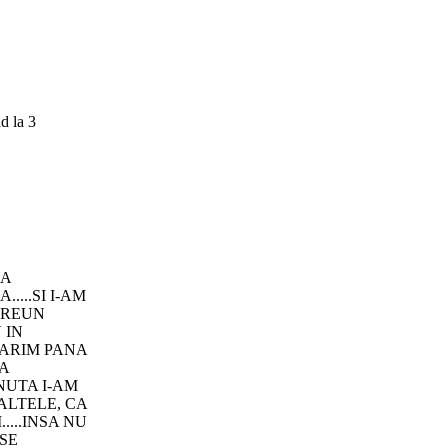
d la 3
ZA
...SI I-AM
 VREUN
 IN
MARIM PANA
CA
NUTA I-AM
 ALTELE, CA
...INSA NU
 SE