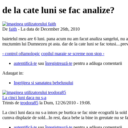
de la cate luni se fac analize?
De
faith
- La data de December 26th, 2010
baietelul meu are 6 luni. pana acum nu am facut analiza sangelui, nu a 
mu;tumim lui Dumnezeu pt asta. dar de la cate luni se fac totusi....pre
‹ control oftamologic
copilul maraie se screme non stop ›
autentifică-te
sau
înregistrează-te
pentru a adăuga comentarii
Adaugat in:
Ingrijirea si sanatatea bebelusului
La cinci luni daca nu s-a
Trimis de
teodora85
la Dum, 12/26/2010 - 19:08.
La cinci luni daca nu s-a intors pe burtica se fac niste ecografii la sold
cumva displazie de sold...In rest, daca bebe ia bine in greutate nu se f
autentifică-te
sau
înregistrează-te
pentru a adăuga comentarii