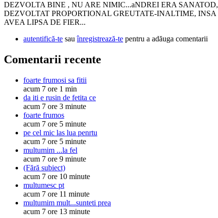
DEZVOLTA BINE , NU ARE NIMIC...aNDREI ERA SANATOD,
DEZVOLTAT PROPORTIONAL GREUTATE-INALTIME, INSA
AVEA LIPSA DE FIER...
autentifică-te
sau
înregistrează-te
pentru a adăuga comentarii
Comentarii recente
foarte frumosi sa fitii
acum 7 ore 1 min
da iti e rusin de fetita ce
acum 7 ore 3 minute
foarte frumos
acum 7 ore 5 minute
pe cel mic las lua penrtu
acum 7 ore 5 minute
multumim ...la fel
acum 7 ore 9 minute
(Fără subiect)
acum 7 ore 10 minute
multumesc pt
acum 7 ore 11 minute
multumim mult...sunteti prea
acum 7 ore 13 minute