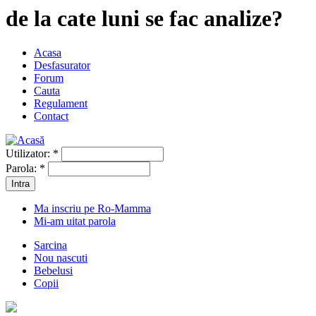
de la cate luni se fac analize?
Acasa
Desfasurator
Forum
Cauta
Regulament
Contact
Utilizator:
*
Parola:
*
Ma inscriu pe Ro-Mamma
Mi-am uitat parola
Sarcina
Nou nascuti
Bebelusi
Copii