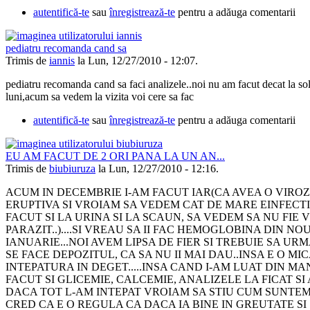
autentifică-te
sau
înregistrează-te
pentru a adăuga comentarii
pediatru recomanda cand sa
Trimis de
iannis
la Lun, 12/27/2010 - 12:07.
pediatru recomanda cand sa faci analizele..noi nu am facut decat la sol
luni,acum sa vedem la vizita voi cere sa fac
autentifică-te
sau
înregistrează-te
pentru a adăuga comentarii
EU AM FACUT DE 2 ORI PANA LA UN AN...
Trimis de
biubiuruza
la Lun, 12/27/2010 - 12:16.
ACUM IN DECEMBRIE I-AM FACUT IAR(CA AVEA O VIRO
ERUPTIVA SI VROIAM SA VEDEM CAT DE MARE EINFECTIA..
FACUT SI LA URINA SI LA SCAUN, SA VEDEM SA NU FIE
PARAZIT..)....SI VREAU SA II FAC HEMOGLOBINA DIN NOU
IANUARIE...NOI AVEM LIPSA DE FIER SI TREBUIE SA UR
SE FACE DEPOZITUL, CA SA NU II MAI DAU..INSA E O MI
INTEPATURA IN DEGET.....INSA CAND I-AM LUAT DIN MA
FACUT SI GLICEMIE, CALCEMIE, ANALIZELE LA FICAT SI
DACA TOT L-AM INTEPAT VROIAM SA STIU CUM SUNTEM..
CRED CA E O REGULA CA DACA IA BINE IN GREUTATE SI