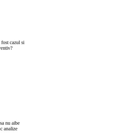
fost cazul si
ventiv?
 sa nu aibe
ac analize