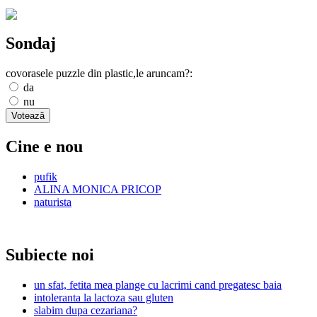
Sondaj
covorasele puzzle din plastic,le aruncam?:
da
nu
Cine e nou
pufik
ALINA MONICA PRICOP
naturista
Subiecte noi
un sfat, fetita mea plange cu lacrimi cand pregatesc baia
intoleranta la lactoza sau gluten
slabim dupa cezariana?