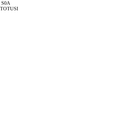
 S0A
 TOTUSI