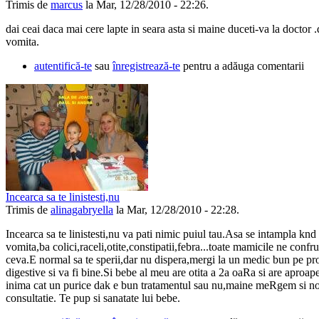
Trimis de
marcus
la Mar, 12/28/2010 - 22:26.
dai ceai daca mai cere lapte in seara asta si maine duceti-va la doctor 
vomita.
autentifică-te
sau
înregistrează-te
pentru a adăuga comentarii
Incearca sa te linistesti,nu
Trimis de
alinagabryella
la Mar, 12/28/2010 - 22:28.
Incearca sa te linistesti,nu va pati nimic puiul tau.Asa se intampla knd
vomita,ba colici,raceli,otite,constipatii,febra...toate mamicile ne conf
ceva.E normal sa te sperii,dar nu dispera,mergi la un medic bun pe p
digestive si va fi bine.Si bebe al meu are otita a 2a oaRa si are aproap
inima cat un purice dak e bun tratamentul sau nu,maine meRgem si no
consultatie. Te pup si sanatate lui bebe.