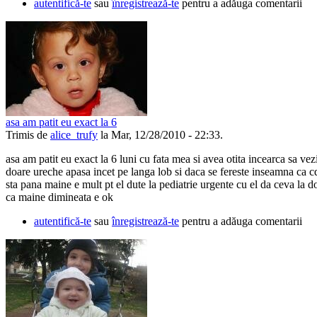
autentifică-te
sau
înregistrează-te
pentru a adăuga comentarii
asa am patit eu exact la 6
Trimis de
alice_trufy
la Mar, 12/28/2010 - 22:33.
asa am patit eu exact la 6 luni cu fata mea si avea otita incearca sa ve
doare ureche apasa incet pe langa lob si daca se fereste inseamna ca cd
sta pana maine e mult pt el dute la pediatrie urgente cu el da ceva la do
ca maine dimineata e ok
autentifică-te
sau
înregistrează-te
pentru a adăuga comentarii