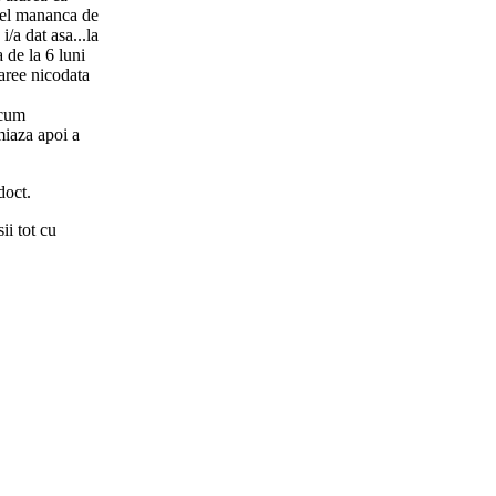
l.el mananca de
/a dat asa...la
 de la 6 luni
iaree nicodata
acum
miaza apoi a
doct.
ii tot cu