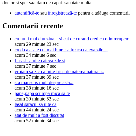
doctor si sper sa/i dam de capat. sanatate multa.
autentifică-te
sau
înregistrează-te
pentru a adăuga comentarii
Comentarii recente
eu nu ii mai dau ziua....si cat de curand cred ca o intrerupem
acum 29 minute 23 sec
cred ca asa e cel mai bine..sa treaca cateva zile....
acum 34 minute 6 sec
Lasa-l sa uite cateva zile si
acum 37 minute 7 sec
vroiam sa zic ca mi-e frica de naterea naturala..
acum 37 minute 39 sec
s-a mai scris mult despre asta...
acum 38 minute 16 sec
papa,papa scumpa mica sa te
acum 39 minute 53 sec
lasal saracul sa uite ca
acum 44 minute 24 sec
atat de mult a fost discutat
acum 52 minute 34 sec