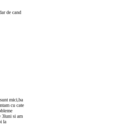
.dar de cand
 sunt mici,ba
runtam cu cate
robleme
e 3luni si am
i la