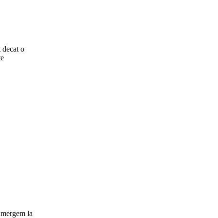
t decat o
te
9 mergem la