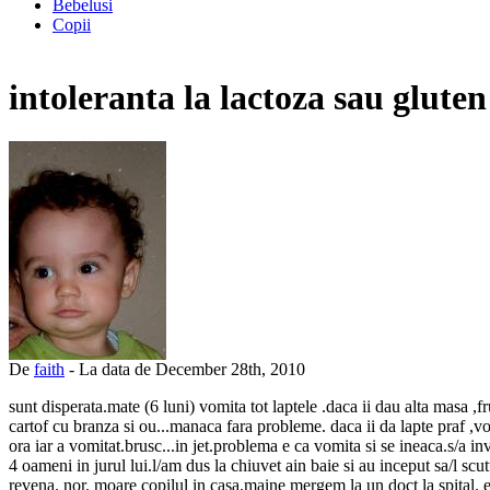
Bebelusi
Copii
intoleranta la lactoza sau gluten
De
faith
- La data de December 28th, 2010
sunt disperata.mate (6 luni) vomita tot laptele .daca ii dau alta masa ,fr
cartof cu branza si ou...manaca fara probleme. daca ii da lapte praf ,
ora iar a vomitat.brusc...in jet.problema e ca vomita si se ineaca.s/a invi
4 oameni in jurul lui.l/am dus la chiuvet ain baie si au inceput sa/l scut
revena. nor. moare copilul in casa.maine mergem la un doct la spital. e