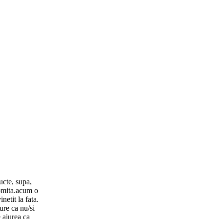
ucte, supa,
vomita.acum o
netit la fata.
ure ca nu/si
 aiurea ca