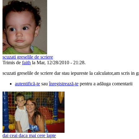
scuzati greselile de scriere
Trimis de
faith
la Mar, 12/28/2010 - 21:28.
scuzati greselile de scriere dar stau iepureste la calculator,am scris in 
autentifică-te
sau
înregistrează-te
pentru a adăuga comentarii
dai ceai daca mai cere lapte