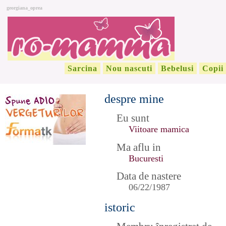
georgiana_oprea
Sarcina
Nou nascuti
Bebelusi
Copii
despre mine
Eu sunt
Viitoare mamica
Ma aflu in
Bucuresti
Data de nastere
06/22/1987
istoric