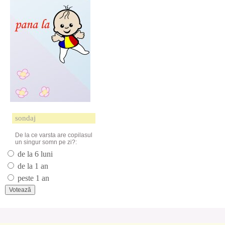
sondaj
De la ce varsta are copilasul
un singur somn pe zi?:
de la 6 luni
de la 1 an
peste 1 an