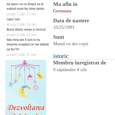
Ma aflu in
da sperc ca cu timpul sa le
exklud numi fac bine delok..
Germania
acum 3 zile 13 ore
capu' sus
Data de nastere
acum 3 zile 14 ore
10/25/1993
Buna diana..woau a crescut
acum 4 zile 14 ore
Sunt
fata mea are 6 luni si nu
Mamã cu doi copii
doarme noaptea.ce ma sfatuiti
sa fac?m
acum 5 zile 15 ore
istoric
Membru înregistrat de
9 săptămâni 4 zile