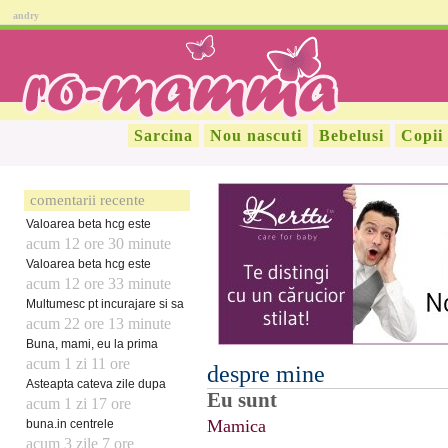
andry
Sarcina
Nou nascuti
Bebelusi
Copii
comentarii recente
Valoarea beta hcg este
acum 12 ore 30 minute
Valoarea beta hcg este
acum 12 ore 33 minute
Multumesc pt incurajare si sa
acum 22 ore 13 minute
Buna, mami, eu la prima
acum 1 zi 11 ore
despre mine
Asteapta cateva zile dupa
Eu sunt
acum 1 zi 17 ore
Mamica
buna.in centrele
acum 3 zile 7 ore