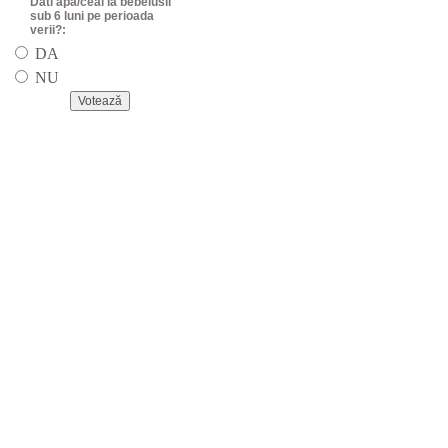
Dati apa/ceai la bebelusii
sub 6 luni pe perioada
verii?:
DA
NU