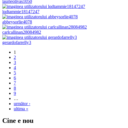
laurieolivas1050
lqdtammie18147247
abbeysorlie4078
carlcallinan28084982
gerardofarrelly3
1
2
3
4
5
6
7
8
9
…
următor ›
ultima »
Cine e nou