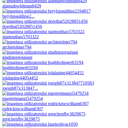
alannahwhitman8429
berylspaulding2...
dorethat52028851456
stantonthao5703322
archietolmer794
gladistorreggiani
hughbolinger63194
iolalapine44054452
joesph87x313847...
margretmanzi5479254
rodrickmcwilliam6307
gretchenfbv3829875