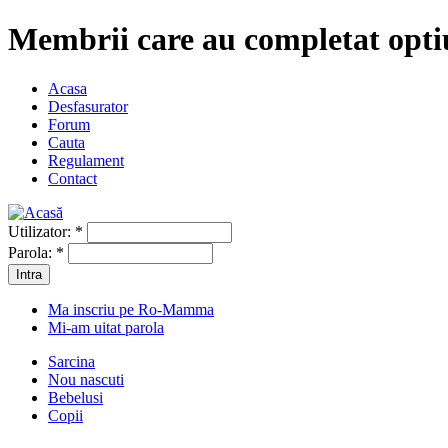
Membrii care au completat opt
Acasa
Desfasurator
Forum
Cauta
Regulament
Contact
Utilizator:
*
Parola:
*
Ma inscriu pe Ro-Mamma
Mi-am uitat parola
Sarcina
Nou nascuti
Bebelusi
Copii