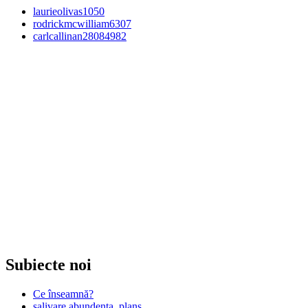
laurieolivas1050
rodrickmcwilliam6307
carlcallinan28084982
Subiecte noi
Ce înseamnă?
salivare abundenta, plans