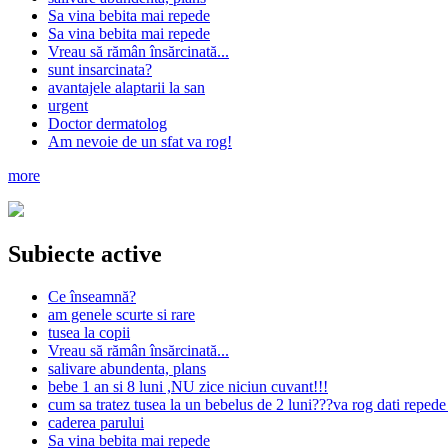
Sa vina bebita mai repede
Sa vina bebita mai repede
Vreau să rămân însărcinată...
sunt insarcinata?
avantajele alaptarii la san
urgent
Doctor dermatolog
Am nevoie de un sfat va rog!
more
Subiecte active
Ce înseamnă?
am genele scurte si rare
tusea la copii
Vreau să rămân însărcinată...
salivare abundenta, plans
bebe 1 an si 8 luni ,NU zice niciun cuvant!!!
cum sa tratez tusea la un bebelus de 2 luni???va rog dati reped
caderea parului
Sa vina bebita mai repede