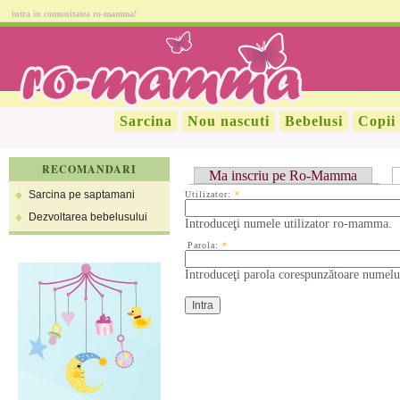
intra in comunitatea ro-mamma!
Sarcina
Nou nascuti
Bebelusi
Copii
RECOMANDARI
Ma inscriu pe Ro-Mamma
Sarcina pe saptamani
Utilizator:
*
Dezvoltarea bebelusului
Introduceţi numele utilizator ro-mamma.
Parola:
*
Introduceţi parola corespunzătoare numelui