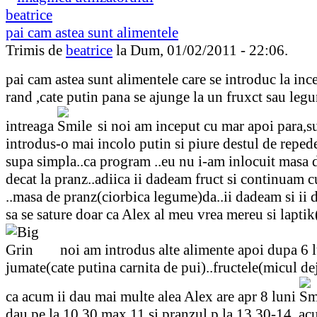
pai cam astea sunt alimentele
Trimis de
beatrice
la Dum, 01/02/2011 - 22:06.
pai cam astea sunt alimentele care se introduc la ince
rand ,cate putin pana se ajunge la un fruxct sau leg
intreaga
si noi am inceput cu mar apoi para,
introdus-o mai incolo putin si piure destul de repe
supa simpla..ca program ..eu nu i-am inlocuit masa d
decat la pranz..adiica ii dadeam fruct si continuam c
..masa de pranz(ciorbica legume)da..ii dadeam si ii
sa se sature doar ca Alex al meu vrea mereu si lapti
noi am introdus alte alimente apoi dupa 6 
jumate(cate putina carnita de pui)..fructele(micul de
ca acum ii dau mai multe alea Alex are apr 8 luni
dau pe la 10.30 max 11 si pranzul p la 13.30-14..