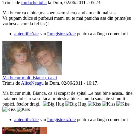
Trimis de
iordache iulia
la Dum, 02/06/2011 - 05:23.
Ma bucur ca e bine,ma speriasem si eu,cand am citit mai sus.
Va pupam dulce si pufos,si mami nu te mai panicha asa din prima(eu
vorbesc...care la fel fac)!
autentifică-te
sau
înregistrează-te
pentru a adăuga comentarii
Ma bucur mult, Bianca, ca ai
Trimis de
AliceNeagu
la Dum, 02/06/2011 - 10:17.
Ma bucur mult, Bianca, ca ai scapat de spital....e mai bine acasa...tine
tratamentul si o sa se faca printesica bine....multa sanatate si multi
pupici, fetelor dragi..
autentifică-te
sau
înregistrează-te
pentru a adăuga comentarii