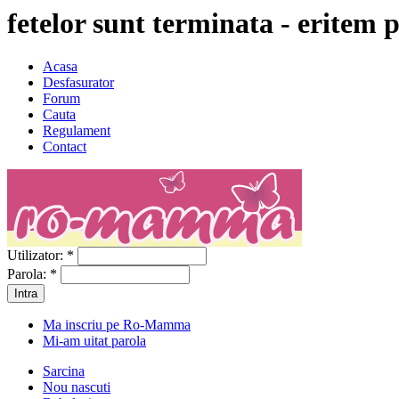
fetelor sunt terminata - eritem 
Acasa
Desfasurator
Forum
Cauta
Regulament
Contact
Utilizator:
*
Parola:
*
Ma inscriu pe Ro-Mamma
Mi-am uitat parola
Sarcina
Nou nascuti