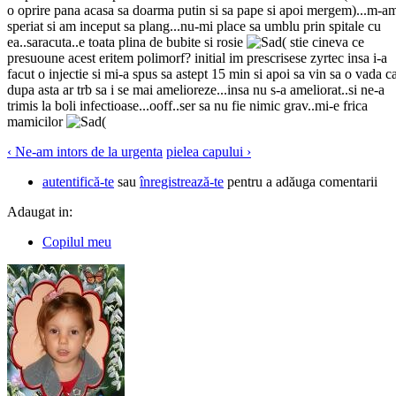
o oprire pana acasa sa doarma putin si sa pape si apoi mergem)...m-a
speriat si am inceput sa plang...nu-mi place sa umblu prin spitale cu
ea..saracuta..e toata plina de bubite si rosie
( stie cineva ce
presuoune acest eritem polimorf? initial im prescrisese zyrtec insa i-a
facut o injectie si mi-a spus sa astept 15 min si apoi sa vin sa o vada c
dupa asta ar trb sa i se mai amelioreze...insa nu s-a ameliorat..si ne-a
trimis la boli infectioase...ooff..ser sa nu fie nimic grav..mi-e frica
mamicilor
(
‹ Ne-am intors de la urgenta
pielea capului ›
autentifică-te
sau
înregistrează-te
pentru a adăuga comentarii
Adaugat in:
Copilul meu