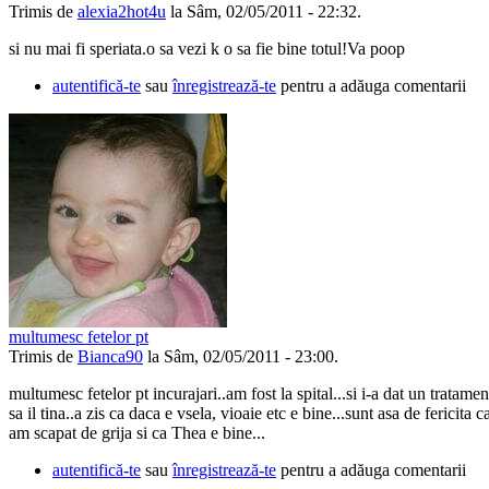
Trimis de
alexia2hot4u
la Sâm, 02/05/2011 - 22:32.
si nu mai fi speriata.o sa vezi k o sa fie bine totul!Va poop
autentifică-te
sau
înregistrează-te
pentru a adăuga comentarii
multumesc fetelor pt
Trimis de
Bianca90
la Sâm, 02/05/2011 - 23:00.
multumesc fetelor pt incurajari..am fost la spital...si i-a dat un tratamen
sa il tina..a zis ca daca e vsela, vioaie etc e bine...sunt asa de fericita c
am scapat de grija si ca Thea e bine...
autentifică-te
sau
înregistrează-te
pentru a adăuga comentarii