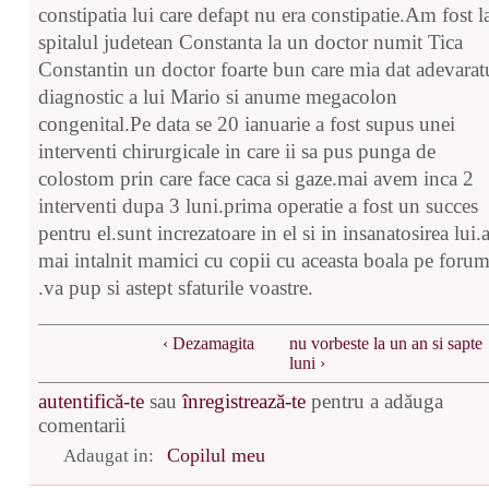
constipatia lui care defapt nu era constipatie.Am fost l
spitalul judetean Constanta la un doctor numit Tica
Constantin un doctor foarte bun care mia dat adevarat
diagnostic a lui Mario si anume megacolon
congenital.Pe data se 20 ianuarie a fost supus unei
interventi chirurgicale in care ii sa pus punga de
colostom prin care face caca si gaze.mai avem inca 2
interventi dupa 3 luni.prima operatie a fost un succes
pentru el.sunt increzatoare in el si in insanatosirea lui.a
mai intalnit mamici cu copii cu aceasta boala pe foru
.va pup si astept sfaturile voastre.
‹ Dezamagita
nu vorbeste la un an si sapte
luni ›
autentifică-te
sau
înregistrează-te
pentru a adăuga
comentarii
Copilul meu
Adaugat in: