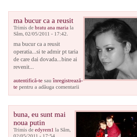
ma bucur ca a reusit
Trimis de
bratu ana maria
la
Sâm, 02/05/2011 - 17:42.
ma bucur ca a reusit
operatia...si te admir pt taria
de care dai dovada...bine ai
revenit...
autentifică-te
sau
înregistrează-
te
pentru a adăuga comentarii
buna, eu sunt mai
noua putin
Trimis de
edyrem1
la Sâm,
02/05/2011 - 17:54.