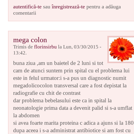
autentifică-te
sau
înregistrează-te
pentru a adăuga
comentarii
mega colon
Trimis de
florinsirbu
la Lun, 03/30/2015 -
13:42.
buna ziua ,am un baietel de 2 luni si tot
cam de atunci suntem prin spital cu el problema lui
este in felul urmator:i s-a pus un diagnostic numit
megadolicocolon transversal care a fost depistat la
radiografie cu chit de contrast
dar problema bebelasului este ca in spital la
neonatologie prima data a devenit palid si s-a umflat
la abdomen
si avea foarte marita proteina c adica a ajuns si la 180
dupa aceea i s-a administrat antibiotice si am fost cu