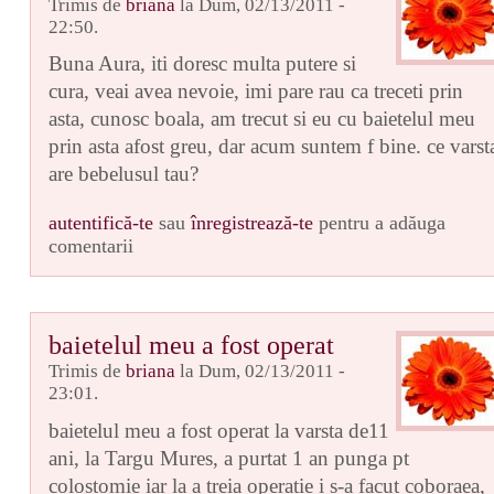
Trimis de
briana
la Dum, 02/13/2011 -
22:50.
Buna Aura, iti doresc multa putere si
cura, veai avea nevoie, imi pare rau ca treceti prin
asta, cunosc boala, am trecut si eu cu baietelul meu
prin asta afost greu, dar acum suntem f bine. ce varst
are bebelusul tau?
autentifică-te
sau
înregistrează-te
pentru a adăuga
comentarii
baietelul meu a fost operat
Trimis de
briana
la Dum, 02/13/2011 -
23:01.
baietelul meu a fost operat la varsta de11
ani, la Targu Mures, a purtat 1 an punga pt
colostomie iar la a treia operatie i s-a facut coboraea,