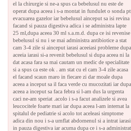
el la chirurgie si ne-a spus ca bebelusul nu este de
operat dupa aceea i s-a montat in fundulet o sonda pt
evacuarea gazelor iar bebelusul ainceput sa isi revina
facand si pauza digestiva adica i se administra lapte
25 ml,dupa aceea 30 ml s.a.m.d. dupa ce isi revenise
bebelusul si nu i se mai administra antibiotice a stat
cam 3-4 zile si ainceput iarasi aceeiasi probleme dup
aceeia iarasi si-a revenit bebelusul si dupa aceea ni la
dat acasa fara sa mai cautam un medic de specialitate
si a spus ca este ok . am stat cu el cam 3-4 zile acasa
el facand scaun maro in fiecare zi dar moale dupa
aceea a inceput sa il faca verde cu mucozitati iar dup
aceea a inceput sa faca febra si l-am dus la urgenta
caci ne-am speriat .acolo i s-a facut analizele si avea
leucocitele foarte mari iar dupa aceea l-am internat la
spitalul de pediatrie si acolo tot aceleasi simptome
adica din nou i s-a umflat abdomenul si a intrat iarasi
in pauza digestiva iar acuma dupa ce i s-a administrat