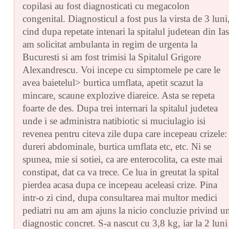
copilasi au fost diagnosticati cu megacolon
congenital. Diagnosticul a fost pus la virsta de 3 luni
cind dupa repetate intenari la spitalul judetean din Ias
am solicitat ambulanta in regim de urgenta la
Bucuresti si am fost trimisi la Spitalul Grigore
Alexandrescu. Voi incepe cu simptomele pe care le
avea baietelul> burtica umflata, apetit scazut la
mincare, scaune explozive diareice. Asta se repeta
foarte de des. Dupa trei internari la spitalul judetea
unde i se administra natibiotic si muciulagio isi
revenea pentru citeva zile dupa care incepeau crizele:
dureri abdominale, burtica umflata etc, etc. Ni se
spunea, mie si sotiei, ca are enterocolita, ca este mai
constipat, dat ca va trece. Ce lua in greutat la spital
pierdea acasa dupa ce incepeau aceleasi crize. Pina
intr-o zi cind, dupa consultarea mai multor medici
pediatri nu am am ajuns la nicio concluzie privind u
diagnostic concret. S-a nascut cu 3,8 kg, iar la 2 luni