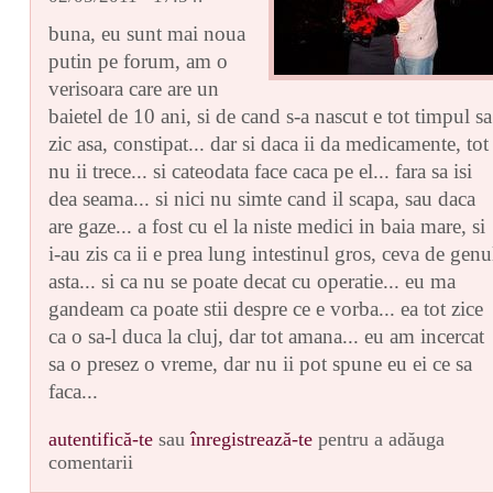
buna, eu sunt mai noua
putin pe forum, am o
verisoara care are un
baietel de 10 ani, si de cand s-a nascut e tot timpul sa
zic asa, constipat... dar si daca ii da medicamente, tot
nu ii trece... si cateodata face caca pe el... fara sa isi
dea seama... si nici nu simte cand il scapa, sau daca
are gaze... a fost cu el la niste medici in baia mare, si
i-au zis ca ii e prea lung intestinul gros, ceva de genu
asta... si ca nu se poate decat cu operatie... eu ma
gandeam ca poate stii despre ce e vorba... ea tot zice
ca o sa-l duca la cluj, dar tot amana... eu am incercat
sa o presez o vreme, dar nu ii pot spune eu ei ce sa
faca...
autentifică-te
sau
înregistrează-te
pentru a adăuga
comentarii