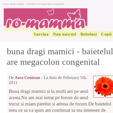
buna dragi mamici - baietelul are megacolon congenital
Sarcina
Nou nascuti
Bebelusi
Copii
buna dragi mamici - baietelu
are megacolon congenital
De
Aura Comisan
- La data de February 5th,
2011
Buna dragi mamici si la multi ani pe anul
acesta.Nu am mai intrat pe forum de anul
trecut si miam pierdut si adresa de forum.De baietelul
meu ce sa va spun am continuat sa ma interesez de