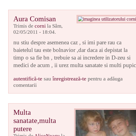
Aura Comisan
Trimis de
corni
la Sâm,
02/05/2011 - 18:04.
nu stiu despre asemenea caz , si imi pare rau ca
baietelul tau este bolnavior ,dar daca ai depistat la
timp o sa fie bn , trebuie sa ai incredere in D-zeu si
medici de acum , ii urez multa sanatate si multi pupic
autentifică-te
sau
înregistrează-te
pentru a adăuga
comentarii
Multa
sanatate,multa
putere
Trimis de
AliceNeagu
la