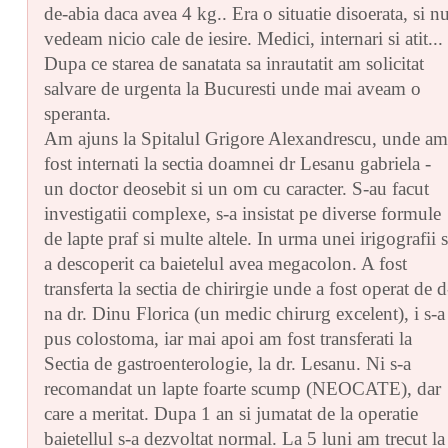
de-abia daca avea 4 kg.. Era o situatie disoerata, si n
vedeam nicio cale de iesire. Medici, internari si atit...
Dupa ce starea de sanatata sa inrautatit am solicitat
salvare de urgenta la Bucuresti unde mai aveam o
speranta.
Am ajuns la Spitalul Grigore Alexandrescu, unde am
fost internati la sectia doamnei dr Lesanu gabriela -
un doctor deosebit si un om cu caracter. S-au facut
investigatii complexe, s-a insistat pe diverse formule
de lapte praf si multe altele. In urma unei irigografii s
a descoperit ca baietelul avea megacolon. A fost
transferta la sectia de chirirgie unde a fost operat de d
na dr. Dinu Florica (un medic chirurg excelent), i s-a
pus colostoma, iar mai apoi am fost transferati la
Sectia de gastroenterologie, la dr. Lesanu. Ni s-a
recomandat un lapte foarte scump (NEOCATE), dar
care a meritat. Dupa 1 an si jumatat de la operatie
baietellul s-a dezvoltat normal. La 5 luni am trecut la