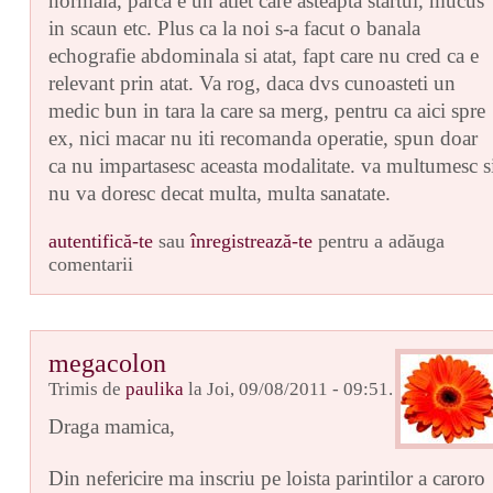
normala, parca e un atlet care asteapta startul, mucus
in scaun etc. Plus ca la noi s-a facut o banala
echografie abdominala si atat, fapt care nu cred ca e
relevant prin atat. Va rog, daca dvs cunoasteti un
medic bun in tara la care sa merg, pentru ca aici spre
ex, nici macar nu iti recomanda operatie, spun doar
ca nu impartasesc aceasta modalitate. va multumesc s
nu va doresc decat multa, multa sanatate.
autentifică-te
sau
înregistrează-te
pentru a adăuga
comentarii
megacolon
Trimis de
paulika
la Joi, 09/08/2011 - 09:51.
Draga mamica,
Din nefericire ma inscriu pe loista parintilor a caroro