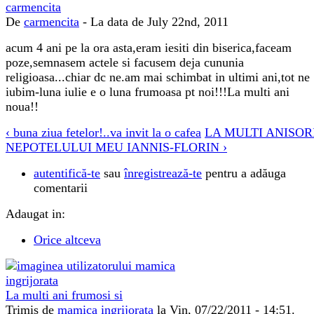
De
carmencita
- La data de July 22nd, 2011
acum 4 ani pe la ora asta,eram iesiti din biserica,faceam
poze,semnasem actele si facusem deja cununia
religioasa...chiar dc ne.am mai schimbat in ultimi ani,tot ne
iubim-luna iulie e o luna frumoasa pt noi!!!La multi ani
noua!!
‹ buna ziua fetelor!..va invit la o cafea
LA MULTI ANISOR
NEPOTELULUI MEU IANNIS-FLORIN ›
autentifică-te
sau
înregistrează-te
pentru a adăuga
comentarii
Adaugat in:
Orice altceva
La multi ani frumosi si
Trimis de
mamica ingrijorata
la Vin, 07/22/2011 - 14:51.