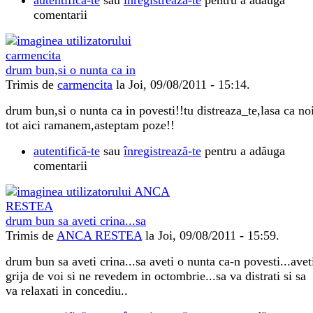
autentifică-te
sau
înregistrează-te
pentru a adăuga
comentarii
drum bun,si o nunta ca in
Trimis de
carmencita
la Joi, 09/08/2011 - 15:14.
drum bun,si o nunta ca in povesti!!tu distreaza_te,lasa ca no
tot aici ramanem,asteptam poze!!
autentifică-te
sau
înregistrează-te
pentru a adăuga
comentarii
drum bun sa aveti crina...sa
Trimis de
ANCA RESTEA
la Joi, 09/08/2011 - 15:59.
drum bun sa aveti crina...sa aveti o nunta ca-n povesti...avet
grija de voi si ne revedem in octombrie...sa va distrati si sa
va relaxati in concediu..