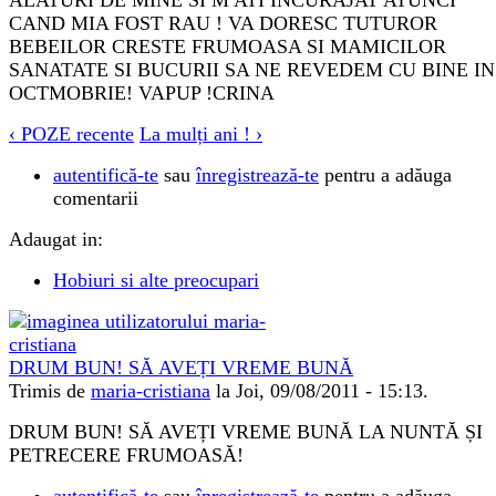
ALATURI DE MINE SI M ATI INCURAJAT ATUNCI
CAND MIA FOST RAU ! VA DORESC TUTUROR
BEBEILOR CRESTE FRUMOASA SI MAMICILOR
SANATATE SI BUCURII SA NE REVEDEM CU BINE IN
OCTMOBRIE! VAPUP !CRINA
‹ POZE recente
La mulți ani ! ›
autentifică-te
sau
înregistrează-te
pentru a adăuga
comentarii
Adaugat in:
Hobiuri si alte preocupari
DRUM BUN! SĂ AVEȚI VREME BUNĂ
Trimis de
maria-cristiana
la Joi, 09/08/2011 - 15:13.
DRUM BUN! SĂ AVEȚI VREME BUNĂ LA NUNTĂ ȘI
PETRECERE FRUMOASĂ!