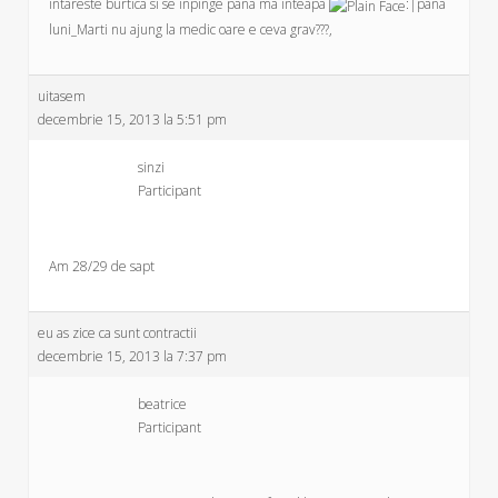
intareste burtica si se inpinge pana ma inteapa
:|pana
luni_Marti nu ajung la medic oare e ceva grav???,
uitasem
decembrie 15, 2013 la 5:51 pm
sinzi
Participant
Am 28/29 de sapt
eu as zice ca sunt contractii
decembrie 15, 2013 la 7:37 pm
beatrice
Participant