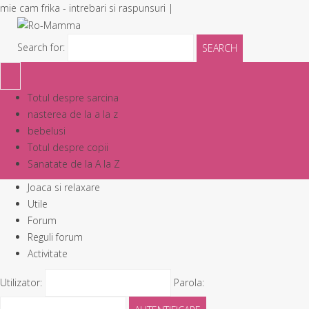
mie cam frika - intrebari si raspunsuri |
Search for:
TOGGLE
Totul despre sarcina
NAVIGATION
nasterea de la a la z
bebelusi
Totul despre copii
Sanatate de la A la Z
Joaca si relaxare
Utile
Forum
Reguli forum
Activitate
Utilizator:
Parola: