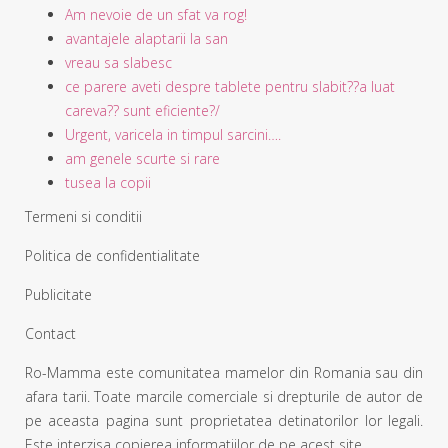
Am nevoie de un sfat va rog!
avantajele alaptarii la san
vreau sa slabesc
ce parere aveti despre tablete pentru slabit??a luat
careva?? sunt eficiente?/
Urgent, varicela in timpul sarcini….
am genele scurte si rare
tusea la copii
Termeni si conditii
Politica de confidentialitate
Publicitate
Contact
Ro-Mamma este comunitatea mamelor din Romania sau din
afara tarii. Toate marcile comerciale si drepturile de autor de
pe aceasta pagina sunt proprietatea detinatorilor lor legali.
Este interzisa copierea informatiilor de pe acest site.