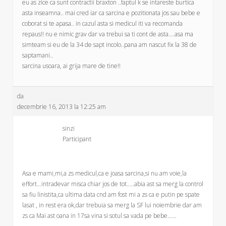
eu as zice ca sunt contractii braxton ..faptul k se intareste burtica
asta inseamna.. mai cred iar ca sarcina e pozitionata jos sau bebe e
coborat si te apasa.. in cazul asta si medicul iti va recomanda
repaus!! nu e nimic grav dar va trebui sa ti cont de asta….asa ma
simteam si eu de la 34 de sapt incolo..pana am nascut fix la 38 de
saptamani..
sarcina usoara, ai grija mare de tine!!
da
decembrie 16, 2013 la 12:25 am
sinzi
Participant
Asa e mami,mi,a zs medicul,ca e joasa sarcina,si nu am voie,la
effort…intradevar misca chiar jos de tot…..abia ast sa merg la control
sa fiu linistita,ca ultima data cnd am fost mi a zs ca e putin pe spate
lasat , in rest era ok,dar trebuia sa merg la SF lui noiembrie dar am
zs ca Mai ast oana in 17sa vina si sotul sa vada pe bebe……