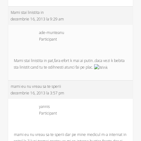
Mami stai linistita in
decembrie 16, 2013 la 9:29 am
ade-munteanu
Participant
Mami stai linistita in pat,fara efort k mai ai putin..daca vezi k bebita
sta linistit cand tu te odihnesti atunci fai pe plac.
mami eu nu vreau sa te sperii
decembrie 16, 2013 la 3:57 pm
yannis
Participant
mami eu nu vreau sa te sperii dar pe mine medicul m-a internat in