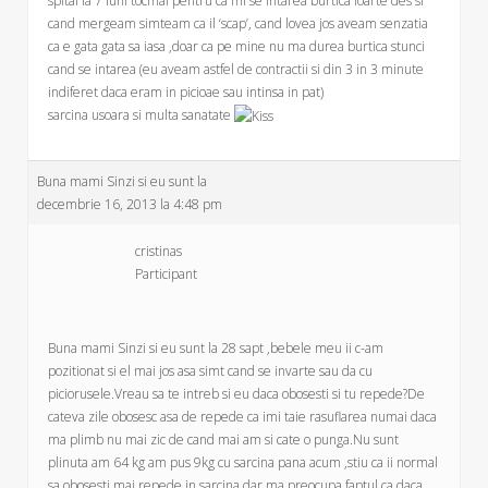
spital la 7 luni tocmai pentru ca mi se intarea burtica foarte des si
cand mergeam simteam ca il ‘scap’, cand lovea jos aveam senzatia
ca e gata gata sa iasa ,doar ca pe mine nu ma durea burtica stunci
cand se intarea (eu aveam astfel de contractii si din 3 in 3 minute
indiferet daca eram in picioae sau intinsa in pat)
sarcina usoara si multa sanatate
Buna mami Sinzi si eu sunt la
decembrie 16, 2013 la 4:48 pm
cristinas
Participant
Buna mami Sinzi si eu sunt la 28 sapt ,bebele meu ii c-am
pozitionat si el mai jos asa simt cand se invarte sau da cu
piciorusele.Vreau sa te intreb si eu daca obosesti si tu repede?De
cateva zile obosesc asa de repede ca imi taie rasuflarea numai daca
ma plimb nu mai zic de cand mai am si cate o punga.Nu sunt
plinuta am 64 kg am pus 9kg cu sarcina pana acum ,stiu ca ii normal
sa obosesti mai repede in sarcina dar ma preocupa faptul ca daca