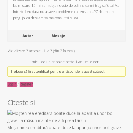
fac miscare 15 min am deja nevoie de odihna sa-mi trag sufletul.Ma
intreb si eu daca nu as avea probleme cu tensiunea?Oricum am
prog. joi cu dr si am sa ma consult si cu ea .
Autor
Mesaje
Vizualizare 7 articole - 1 la 7 (din 7 în total)
micul dejun pt bb de peste 1 an
-
mi.e dor…
Trebuie să fii autentificat pentru a răspunde la acest subiect.
Log in
/
Register
Citeste si
Moștenirea ereditară poate duce la apariția unor boli grave.