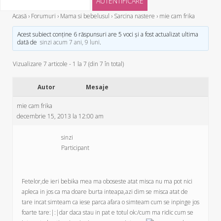
Acasă
›
Forumuri
›
Mama si bebelusul
›
Sarcina nastere
›
mie cam frika
Acest subiect conține 6 răspunsuri are 5 voci și a fost actualizat ultima
dată de
sinzi
acum 7 ani, 9 luni
.
Vizualizare 7 articole - 1 la 7 (din 7 în total)
Autor
Mesaje
mie cam frika
decembrie 15, 2013 la 12:00 am
sinzi
Participant
Fetelor,de ieri bebika mea ma oboseste atat misca nu ma pot nici
apleca in jos ca ma doare burta inteapa,azi dim se misca atat de
tare incat simteam ca iese parca afara o simteam cum se inpinge jos
foarte tare:|:|dar daca stau in pat e totul ok:/cum ma ridic cum se