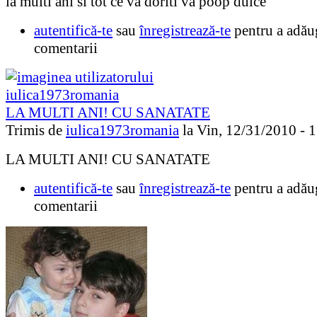
la multi ani si tot ce va doriti va poop dulce
autentifică-te
sau
înregistrează-te
pentru a adău
comentarii
LA MULTI ANI! CU SANATATE
Trimis de
iulica1973romania
la Vin, 12/31/2010 - 1
LA MULTI ANI! CU SANATATE
autentifică-te
sau
înregistrează-te
pentru a adău
comentarii