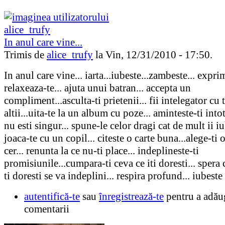
In anul care vine...
Trimis de
alice_trufy
la Vin, 12/31/2010 - 17:50.
In anul care vine... iarta...iubeste...zambeste... exprim
relaxeaza-te... ajuta unui batran... accepta un
compliment...asculta-ti prietenii... fii intelegator cu 
altii...uita-te la un album cu poze... aminteste-ti int
nu esti singur... spune-le celor dragi cat de mult ii iub
joaca-te cu un copil... citeste o carte buna...alege-ti 
cer... renunta la ce nu-ti place... indeplineste-ti
promisiunile...cumpara-ti ceva ce iti doresti... spera 
ti doresti se va indeplini... respira profund... iubeste
autentifică-te
sau
înregistrează-te
pentru a adău
comentarii