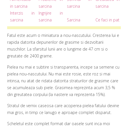
in sarcina
sarcina
sarcina
sarcina
Interzis in
Ingrijire in
sarcina
sarcina
Sarcina
Ce faci in pat
Fatul este acum o miniatura a nou-nascutului. Cresterea lui e
rapida datorita depunerilor de grasime si dezvoltarii
muschilor. La sfarsitul lunii are o lungime de 47 cm si o
greutate de 2400 grame.
Pielea nu mai e subtire si transparenta, incepe sa semene cu
pielea nou-nascutului. Nu mai este rosie, este roz si mai
intinsa, nu atat de ridata datorita straturilor de grasime care
se acumuleaza sub piele. Grasimea reprezinta acum 3,5 %
din greutatea corpului (la nastere va reprezenta 15%).
Stratul de vernix caseosa care acoperea pielea fatului devine
mai gros, in timp ce lanugo e aproape complet disparut.
Scheletul este complet format dar oasele sunt inca moi