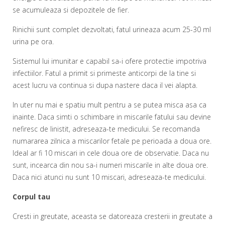
se acumuleaza si depozitele de fier.
Rinichii sunt complet dezvoltati, fatul urineaza acum 25-30 ml
urina pe ora.
Sistemul lui imunitar e capabil sa-i ofere protectie impotriva
infectiilor. Fatul a primit si primeste anticorpi de la tine si
acest lucru va continua si dupa nastere daca il vei alapta.
In uter nu mai e spatiu mult pentru a se putea misca asa ca
inainte. Daca simti o schimbare in miscarile fatului sau devine
nefiresc de linistit, adreseaza-te medicului. Se recomanda
numararea zilnica a miscarilor fetale pe perioada a doua ore.
Ideal ar fi 10 miscari in cele doua ore de observatie. Daca nu
sunt, incearca din nou sa-i numeri miscarile in alte doua ore.
Daca nici atunci nu sunt 10 miscari, adreseaza-te medicului.
Corpul tau
Cresti in greutate, aceasta se datoreaza cresterii in greutate a