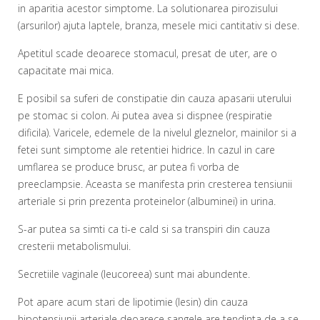
in aparitia acestor simptome. La solutionarea pirozisului
(arsurilor) ajuta laptele, branza, mesele mici cantitativ si dese.
Apetitul scade deoarece stomacul, presat de uter, are o
capacitate mai mica.
E posibil sa suferi de constipatie din cauza apasarii uterului
pe stomac si colon. Ai putea avea si dispnee (respiratie
dificila). Varicele, edemele de la nivelul gleznelor, mainilor si a
fetei sunt simptome ale retentiei hidrice. In cazul in care
umflarea se produce brusc, ar putea fi vorba de
preeclampsie. Aceasta se manifesta prin cresterea tensiunii
arteriale si prin prezenta proteinelor (albuminei) in urina.
S-ar putea sa simti ca ti-e cald si sa transpiri din cauza
cresterii metabolismului.
Secretiile vaginale (leucoreea) sunt mai abundente.
Pot apare acum stari de lipotimie (lesin) din cauza
hipotensiunii arteriale deoarece sangele are tendinta de a se