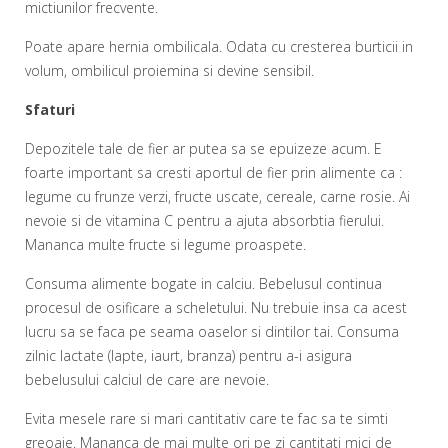
mictiunilor frecvente.
Poate apare hernia ombilicala. Odata cu cresterea burticii in
volum, ombilicul proiemina si devine sensibil.
Sfaturi
Depozitele tale de fier ar putea sa se epuizeze acum. E
foarte important sa cresti aportul de fier prin alimente ca :
legume cu frunze verzi, fructe uscate, cereale, carne rosie. Ai
nevoie si de vitamina C pentru a ajuta absorbtia fierului.
Mananca multe fructe si legume proaspete.
Consuma alimente bogate in calciu. Bebelusul continua
procesul de osificare a scheletului. Nu trebuie insa ca acest
lucru sa se faca pe seama oaselor si dintilor tai. Consuma
zilnic lactate (lapte, iaurt, branza) pentru a-i asigura
bebelusului calciul de care are nevoie.
Evita mesele rare si mari cantitativ care te fac sa te simti
greoaie. Mananca de mai multe ori pe zi cantitati mici de