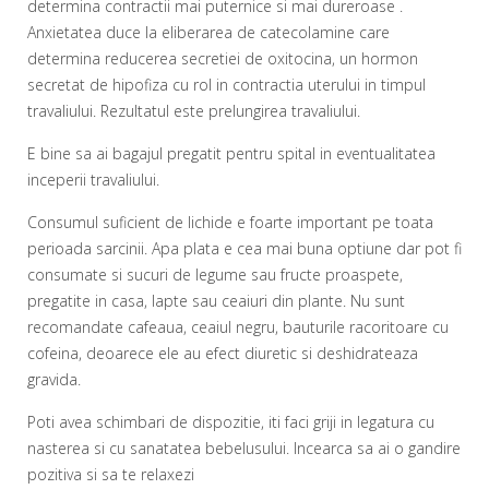
determina contractii mai puternice si mai dureroase .
Anxietatea duce la eliberarea de catecolamine care
determina reducerea secretiei de oxitocina, un hormon
secretat de hipofiza cu rol in contractia uterului in timpul
travaliului. Rezultatul este prelungirea travaliului.
E bine sa ai bagajul pregatit pentru spital in eventualitatea
inceperii travaliului.
Consumul suficient de lichide e foarte important pe toata
perioada sarcinii. Apa plata e cea mai buna optiune dar pot fi
consumate si sucuri de legume sau fructe proaspete,
pregatite in casa, lapte sau ceaiuri din plante. Nu sunt
recomandate cafeaua, ceaiul negru, bauturile racoritoare cu
cofeina, deoarece ele au efect diuretic si deshidrateaza
gravida.
Poti avea schimbari de dispozitie, iti faci griji in legatura cu
nasterea si cu sanatatea bebelusului. Incearca sa ai o gandire
pozitiva si sa te relaxezi