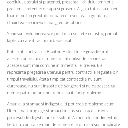
copilului, uterului si placentei, prezentei lichidului amniotic,
precum si retentiei de apa si grasimii. Ai grija totusi sa nu iei
foarte mult in greutate deoarece revenirea la greutatea
dinaintea sarcinii va fi mai greu de obtinut.
Sanii sunt voluminosi si e posibil sa secrete colostru, primul
lapte cu care iti vei hrani bebelusul.
Poti simti contractiile Braxton Hicks. Unele gravide simt
aceste contractii din trimestrul al doilea de sarcina dar
acestea sunt mai comune in trimestrul al treilea. Ele
reprezinta pregatirea uterului pentru contractiile regulate din
timpul travaliului. Atata timp cat contractiile nu sunt
dureroase, nu sunt insotite de sangerari si nu depasesc ca
numar patru pe ora, nu trebuie sa iti faci probleme.
Arsurile la stomac si indigestia iti pot crea probleme acum.
Uterul marit impinge stomacul in sus si din acest motiv
procesul de digestie are de suferit. Alimentele condimentate,
fierbinti, cantitatile mari de alimente la o masa sunt implicate