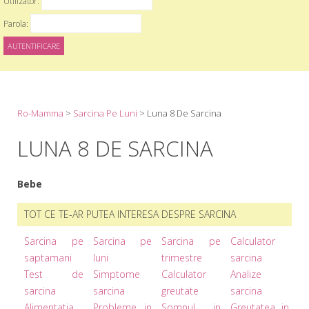
Utilizator:
Parola:
Ro-Mamma
>
Sarcina Pe Luni
>
Luna 8 De Sarcina
LUNA 8 DE SARCINA
Bebe
TOT CE TE-AR PUTEA INTERESA DESPRE SARCINA
Sarcina pe
Sarcina pe
Sarcina pe
Calculator
saptamani
luni
trimestre
sarcina
Test de
Simptome
Calculator
Analize
sarcina
sarcina
greutate
sarcina
Alimentatia
Probleme in
Somnul in
Greutatea in