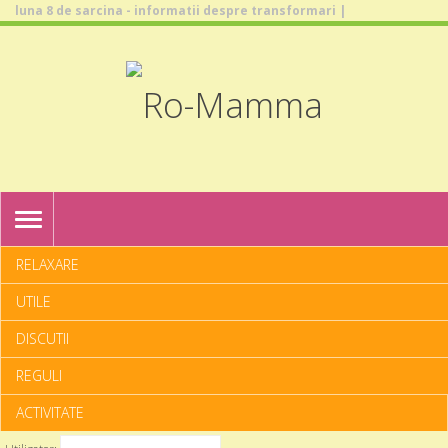
luna 8 de sarcina - informatii despre transformari |
TOGGLE
NAVIGATION
RELAXARE
UTILE
DISCUTII
REGULI
ACTIVITATE