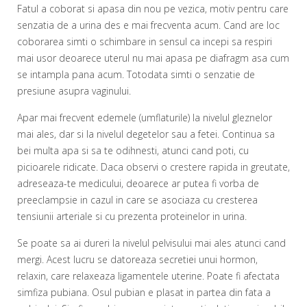
Fatul a coborat si apasa din nou pe vezica, motiv pentru care
senzatia de a urina des e mai frecventa acum. Cand are loc
coborarea simti o schimbare in sensul ca incepi sa respiri
mai usor deoarece uterul nu mai apasa pe diafragm asa cum
se intampla pana acum. Totodata simti o senzatie de
presiune asupra vaginului.
Apar mai frecvent edemele (umflaturile) la nivelul gleznelor
mai ales, dar si la nivelul degetelor sau a fetei. Continua sa
bei multa apa si sa te odihnesti, atunci cand poti, cu
picioarele ridicate. Daca observi o crestere rapida in greutate,
adreseaza-te medicului, deoarece ar putea fi vorba de
preeclampsie in cazul in care se asociaza cu cresterea
tensiunii arteriale si cu prezenta proteinelor in urina.
Se poate sa ai dureri la nivelul pelvisului mai ales atunci cand
mergi. Acest lucru se datoreaza secretiei unui hormon,
relaxin, care relaxeaza ligamentele uterine. Poate fi afectata
simfiza pubiana. Osul pubian e plasat in partea din fata a