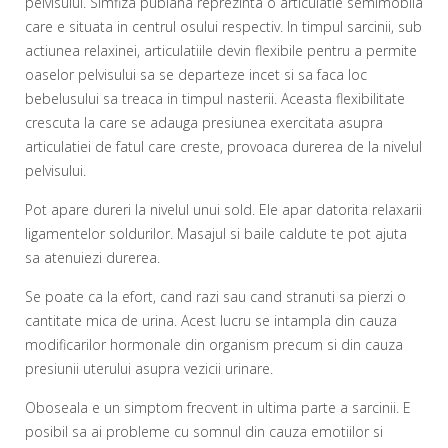
pelvisului. Simfiza pubiana reprezinta o articulatie semimobila
care e situata in centrul osului respectiv. In timpul sarcinii, sub
actiunea relaxinei, articulatiile devin flexibile pentru a permite
oaselor pelvisului sa se departeze incet si sa faca loc
bebelusului sa treaca in timpul nasterii. Aceasta flexibilitate
crescuta la care se adauga presiunea exercitata asupra
articulatiei de fatul care creste, provoaca durerea de la nivelul
pelvisului.
Pot apare dureri la nivelul unui sold. Ele apar datorita relaxarii
ligamentelor soldurilor. Masajul si baile caldute te pot ajuta
sa atenuiezi durerea.
Se poate ca la efort, cand razi sau cand stranuti sa pierzi o
cantitate mica de urina. Acest lucru se intampla din cauza
modificarilor hormonale din organism precum si din cauza
presiunii uterului asupra vezicii urinare.
Oboseala e un simptom frecvent in ultima parte a sarcinii. E
posibil sa ai probleme cu somnul din cauza emotiilor si