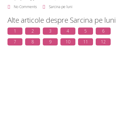
No Comments
Sarcina pe luni
Alte articole despre Sarcina pe luni
1
2
3
4
5
6
7
8
9
10
11
12