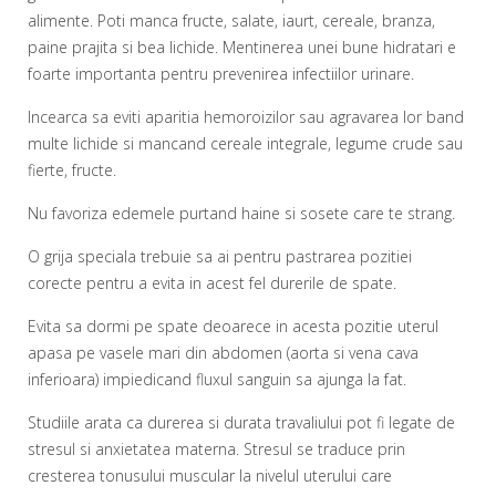
alimente. Poti manca fructe, salate, iaurt, cereale, branza,
paine prajita si bea lichide. Mentinerea unei bune hidratari e
foarte importanta pentru prevenirea infectiilor urinare.
Incearca sa eviti aparitia hemoroizilor sau agravarea lor band
multe lichide si mancand cereale integrale, legume crude sau
fierte, fructe.
Nu favoriza edemele purtand haine si sosete care te strang.
O grija speciala trebuie sa ai pentru pastrarea pozitiei
corecte pentru a evita in acest fel durerile de spate.
Evita sa dormi pe spate deoarece in acesta pozitie uterul
apasa pe vasele mari din abdomen (aorta si vena cava
inferioara) impiedicand fluxul sanguin sa ajunga la fat.
Studiile arata ca durerea si durata travaliului pot fi legate de
stresul si anxietatea materna. Stresul se traduce prin
cresterea tonusului muscular la nivelul uterului care