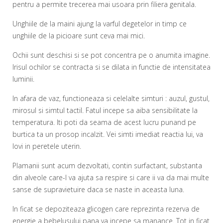
pentru a permite trecerea mai usoara prin filiera genitala.
Unghiile de la maini ajung la varful degetelor in timp ce
unghiile de la picioare sunt ceva mai mici.
Ochii sunt deschisi si se pot concentra pe o anumita imagine.
Irisul ochilor se contracta si se dilata in functie de intensitatea
luminii.
In afara de vaz, functioneaza si celelalte simturi : auzul, gustul,
mirosul si simtul tactil. Fatul incepe sa aiba sensibilitate la
temperatura. Iti poti da seama de acest lucru punand pe
burtica ta un prosop incalzit. Vei simti imediat reactia lui, va
lovi in peretele uterin.
Plamanii sunt acum dezvoltati, contin surfactant, substanta
din alveole care-l va ajuta sa respire si care ii va da mai multe
sanse de supravietuire daca se naste in aceasta luna.
In ficat se depoziteaza glicogen care reprezinta rezerva de
energie a bebelusului pana va incepe sa manance. Tot in ficat