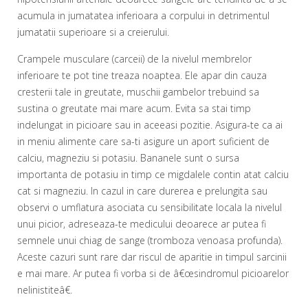
acumula in jumatatea inferioara a corpului in detrimentul
jumatatii superioare si a creierului.
Crampele musculare (carceii) de la nivelul membrelor
inferioare te pot tine treaza noaptea. Ele apar din cauza
cresterii tale in greutate, muschii gambelor trebuind sa
sustina o greutate mai mare acum. Evita sa stai timp
indelungat in picioare sau in aceeasi pozitie. Asigura-te ca ai
in meniu alimente care sa-ti asigure un aport suficient de
calciu, magneziu si potasiu. Bananele sunt o sursa
importanta de potasiu in timp ce migdalele contin atat calciu
cat si magneziu. In cazul in care durerea e prelungita sau
observi o umflatura asociata cu sensibilitate locala la nivelul
unui picior, adreseaza-te medicului deoarece ar putea fi
semnele unui chiag de sange (tromboza venoasa profunda).
Aceste cazuri sunt rare dar riscul de aparitie in timpul sarcinii
e mai mare. Ar putea fi vorba si de â€œsindromul picioarelor
nelinistiteâ€.